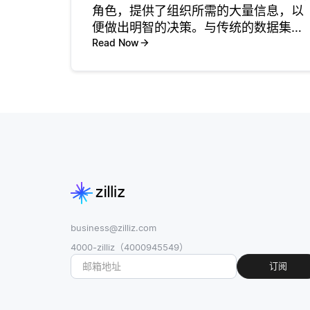
角色，提供了组织所需的大量信息，以
便做出明智的决策。与传统的数据集不
同，传统数据集通常较小且易于管理，
Read Now
而大数据则包含来自社交媒体、传感
器、交易数据等各种来源的大量结构化
和非结构化信息。这种丰富的信息使得
数
business@zilliz.com
4000-zilliz（4000945549）
订阅