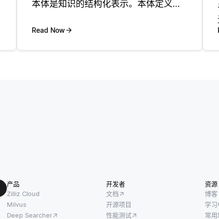
本体是知识的结构化表示。本体定义了
域内的概念及其关系，作为数据组织的
指南。在知识图的上下文中，本体通过
Read Now
建立通用词汇表来帮助解释数据，从而
促进跨不同来源的更好的查询和数据集
成
产品
开发者
资源
Zilliz Cloud
文档
博客
Milvus
开源项目
学习
Deep Searcher
性能测试
常用