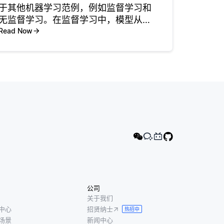
于其他机器学习范例，例如监督学习和
无监督学习。在监督学习中，模型从标
记的数据集中学习，其中输入-输出对是
Read Now
预定义的，模型的目标是将输入映射到
正确的输出。相反，RL涉及与环境交互
的代理，其中不立即提供正
公司
关于我们
中心
招贤纳士
热招中
场景
新闻中心