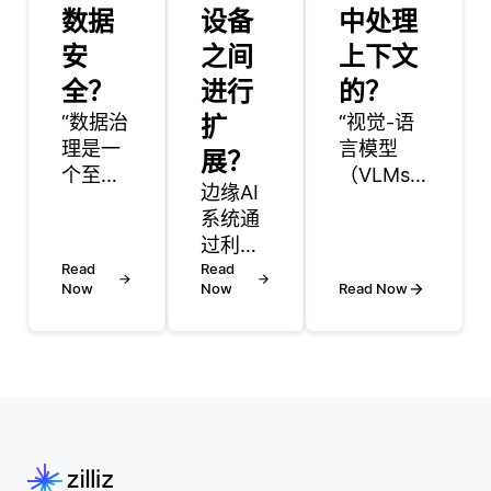
数据
设备
中处理
安
之间
上下文
全？
进行
的？
“数据治
扩
“视觉-语
理是一
言模型
展？
个至关
（VLMs）
边缘AI
重要的
通过利用
系统通
框架，
视觉和文
过利用
帮助组
本信息来
Read
本地处
Read
织有效
处理预测
Now
Now
Read Now
理、模
且安全
中的上下
块化架
地管理
文，从而
构和高
其数
创造了对
效的模
据。它
输入数据
型管
涉及定
的统一理
理，在
义谁可
解。这些
设备之
以访问
模型的核
间进行
数据、
心在于分