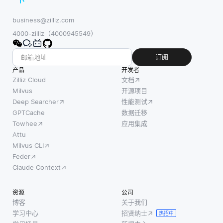
扩展。
如何使
析和整合
这些系
business@zilliz.com
用数据
图像的特
统在数
4000-zilliz（4000945549）
以及为
征与相关
据生成
了保护
文本。这
的设备
订阅
数据而
样的双重
上进行
产品
采取哪
开发者
输入使模
数据处
Zilliz Cloud
文档
些程
型能够形
理和推
Milvus
开源项目
序。通
成内容的
Deep Searcher
性能测试
理，从
过建立
连贯表
GPTCache
数据迁移
而减少
明确的
示，这对
Towhee
应用集成
了与集
数据管
诸如图像
Attu
中式云
理政策
标题生
Milvus CLI
服务器
和标
成、视觉
Feder
的持续
准，数
问答和跨
Claude Context
通信需
据治理
模态检索
求。通
帮助组
资源
公司
过这样
织确保
博客
关于我们
做，边
学习中心
招贤纳士
敏感信
热招中
缘AI最