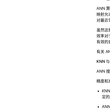
ANN
映射允
对最近
虽然这
效率对
有效的
有关 A
KNN 与
ANN
精度和
KN
定的
AN