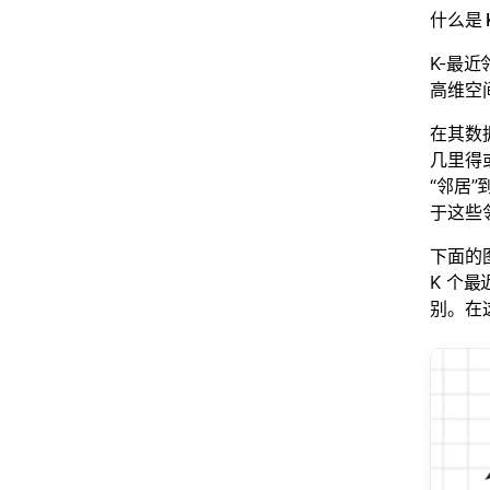
什么是 
K-最
高维空
在其数
几里得
“邻居
于这些
下面的
K 个
别。在