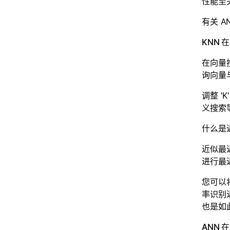
性能至
有关 A
KNN
在向量
询向量
调整 
义搜索
什么是近
近似最近
进行最
您可以将
率识别
也是如
ANN