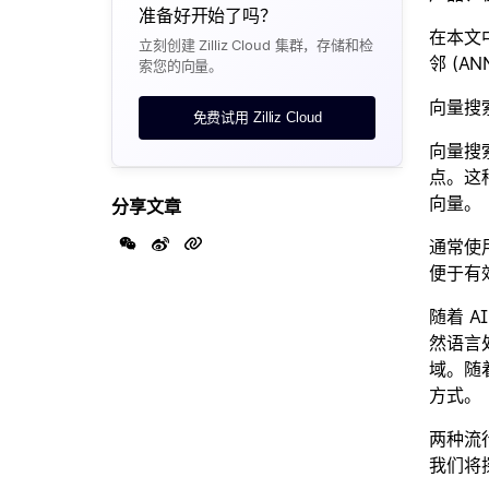
准备好开始了吗？
在本文
立刻创建 Zilliz Cloud 集群，存储和检
邻 (A
索您的向量。
向量搜
免费试用 Zilliz Cloud
向量搜
点。这
向量。
分享文章
通常使
便于有
随着 
然语言
域。随
方式。
两种流行
我们将