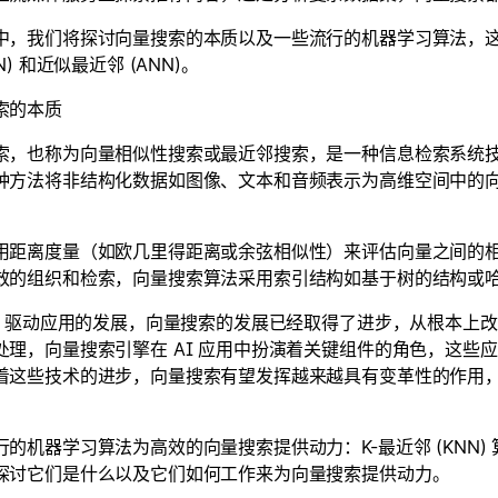
中，我们将探讨向量搜索的本质以及一些流行的机器学习算法，这
NN) 和近似最近邻 (ANN)。
索的本质
索，也称为向量相似性搜索或最近邻搜索，是一种信息检索系统
种方法将非结构化数据如图像、文本和音频表示为高维空间中的
用距离度量（如欧几里得距离或余弦相似性）来评估向量之间的
效的组织和检索，向量搜索算法采用索引结构如基于树的结构或
AI 驱动应用的发展，向量搜索的发展已经取得了进步，从根本上
处理，向量搜索引擎在 AI 应用中扮演着关键组件的角色，这些
着这些技术的进步，向量搜索有望发挥越来越具有变革性的作用
的机器学习算法为高效的向量搜索提供动力：K-最近邻 (KNN) 
探讨它们是什么以及它们如何工作来为向量搜索提供动力。