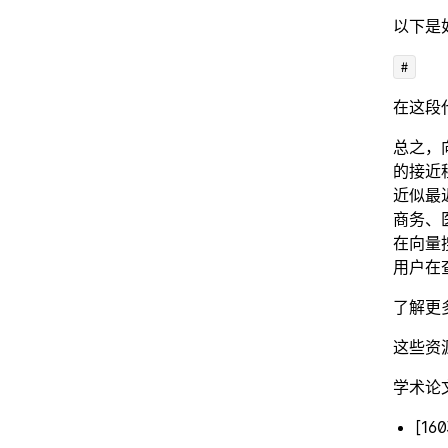
以下是如
#
在这段
总之，
的接近
近似最
商务、
在向量
用户在
了解更
这些资
学术论
[1