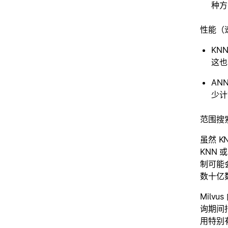
种方
性能（
KN
这也
AN
少计
范围搜
虽然 
KNN
制可能
数十亿
Milv
询期间
用特别