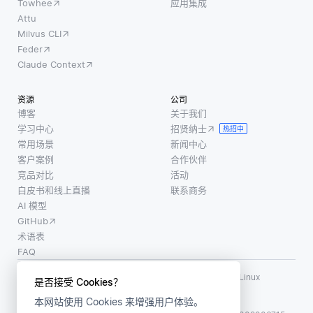
Towhee
应用集成
Attu
Milvus CLI
Feder
Claude Context
资源
公司
博客
关于我们
学习中心
招贤纳士
热招中
常用场景
新闻中心
客户案例
合作伙伴
竞品对比
活动
白皮书和线上直播
联系商务
AI 模型
GitHub
术语表
FAQ
使用条款
·
个人信息保护政策
·
数据安全政策
LF AI、LF AI & Data、Milvus，以及相关的开源项目名称为 Linux
是否接受 Cookies？
Foundation 所有商标
本网站使用 Cookies 来增强用户体验。
版权所有 ©2026 上海赜睿信息科技有限公司保留所有权利