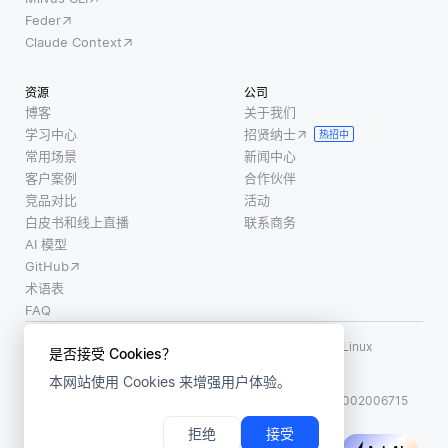
Feder
Claude Context
资源
公司
博客
关于我们
学习中心
招贤纳士
热招中
常用场景
新闻中心
客户案例
合作伙伴
竞品对比
活动
白皮书和线上直播
联系商务
AI 模型
GitHub
术语表
FAQ
使用条款
·
个人信息保护政策
·
数据安全政策
LF AI、LF AI & Data、Milvus，以及相关的开源项目名称为 Linux
是否接受 Cookies？
Foundation 所有商标
本网站使用 Cookies 来增强用户体验。
版权所有 ©2026 上海赜睿信息科技有限公司保留所有权利
ICP 备案:
沪ICP备2023014543号-1
沪公网安备31011002006715
拒绝
接受