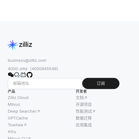
business@zilliz.com
4000-zilliz（4000945549）
订阅
产品
开发者
Zilliz Cloud
文档
Milvus
开源项目
Deep Searcher
性能测试
GPTCache
数据迁移
Towhee
应用集成
Attu
Milvus CLI