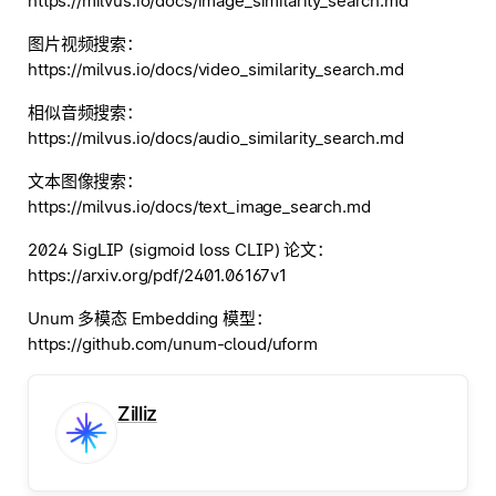
https://milvus.io/docs/image_similarity_search.md
图片视频搜索：
https://milvus.io/docs/video_similarity_search.md
相似音频搜索：
https://milvus.io/docs/audio_similarity_search.md
文本图像搜索：
https://milvus.io/docs/text_image_search.md
2024 SigLIP (sigmoid loss CLIP) 论文：
https://arxiv.org/pdf/2401.06167v1
Unum 多模态 Embedding 模型：
https://github.com/unum-cloud/uform
Zilliz