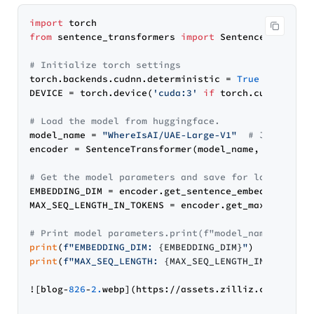
import
from
 sentence_transformers 
import
 SentenceTransform
# Initialize torch settings
torch.backends.cudnn.deterministic = 
True
DEVICE = torch.device(
'cuda:3'
if
 torch.cuda.is_av
# Load the model from huggingface.
model_name = 
"WhereIsAI/UAE-Large-V1"
# Just chan
encoder = SentenceTransformer(model_name, device=DE
# Get the model parameters and save for later.
EMBEDDING_DIM = encoder.get_sentence_embedding_dime
MAX_SEQ_LENGTH_IN_TOKENS = encoder.get_max_seq_leng
# Print model parameters.print(f"model_name: {mode
print
(
f"EMBEDDING_DIM: 
{EMBEDDING_DIM}
"
print
(
f"MAX_SEQ_LENGTH: 
{MAX_SEQ_LENGTH_IN_TOKENS}
![blog-
826
-
2.
webp](https://assets.zilliz.com/cms-cn