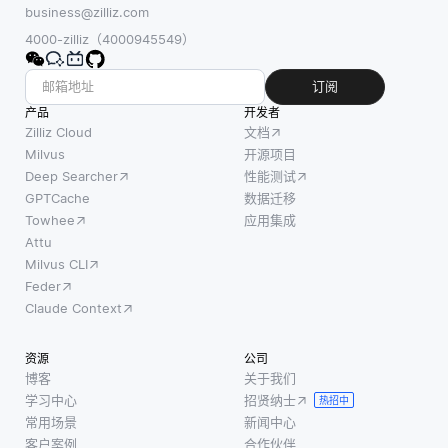
business@zilliz.com
4000-zilliz（4000945549）
订阅
产品
开发者
Zilliz Cloud
文档
Milvus
开源项目
Deep Searcher
性能测试
GPTCache
数据迁移
Towhee
应用集成
Attu
Milvus CLI
Feder
Claude Context
资源
公司
博客
关于我们
学习中心
招贤纳士
热招中
常用场景
新闻中心
客户案例
合作伙伴