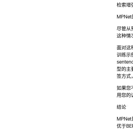
检索增
MPNe
尽管从
这种情
面对这
训练示
sent
型的主
签方式
如果您不
用您的
结论
MPN
优于B