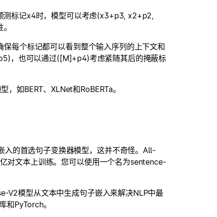
x4时，模型可以考虑(x3+p3, x2+p2,
性。
4)，以确保每个标记都可以看到整个输入序列的上下文和
+p5)，也可以通过([M]+p4)考虑紧随其后的掩蔽标
BERT、XLNet和RoBERTa。
级嵌入的首选句子变换器模型，这并不奇怪。All-
0亿对文本上训练。您可以使用一个名为sentence-
se-V2模型从文本中生成句子嵌入来解决NLP中最
库和PyTorch。