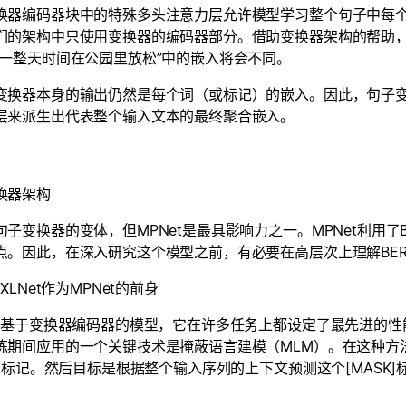
换器编码器块中的特殊多头注意力层允许模型学习整个句子中每
们的架构中只使用变换器的编码器部分。借助变换器架构的帮助，“p
了一整天时间在公园里放松”中的嵌入将会不同。
变换器本身的输出仍然是每个词（或标记）的嵌入。因此，句子
层来派生出代表整个输入文本的最终聚合嵌入。
换器架构
句子变换器的变体，但MPNet是最具影响力之一。MPNet利用了B
点。因此，在深入研究这个模型之前，有必要在高层次上理解BERT
和XLNet作为MPNet的前身
T是基于变换器编码器的模型，它在许多任务上都设定了最先进的性
练期间应用的一个关键技术是掩蔽语言建模（MLM）。在这种方
SK]标记。然后目标是根据整个输入序列的上下文预测这个[MASK