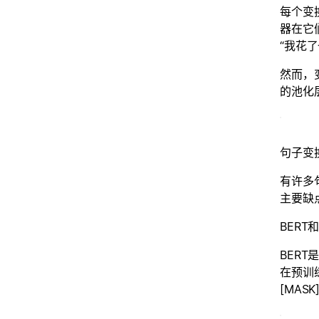
每个变
器在它
“我花
然而，
的池化
句子变
有许多
主要缺
BERT
BER
在预训
[MA