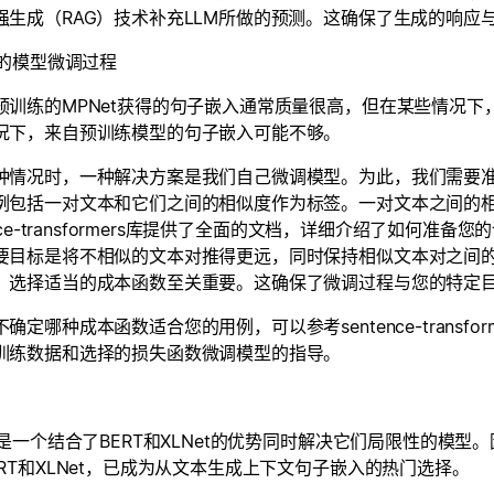
强生成（RAG）技术补充LLM所做的预测。这确保了生成的响应
t的模型微调过程
预训练的MPNet获得的句子嵌入通常质量很高，但在某些情况
况下，来自预训练模型的句子嵌入可能不够。
种情况时，一种解决方案是我们自己微调模型。为此，我们需要准备我们的
例包括一对文本和它们之间的相似度作为标签。一对文本之间的
ence-transformers库提供了全面的文档，详细介绍了如何准备您的
要目标是将不相似的文本对推得更远，同时保持相似文本对之间
，选择适当的成本函数至关重要。这确保了微调过程与您的特定
确定哪种成本函数适合您的用例，可以参考sentence-trans
训练数据和选择的损失函数微调模型的指导。
et是一个结合了BERT和XLNet的优势同时解决它们局限性的模
ERT和XLNet，已成为从文本生成上下文句子嵌入的热门选择。