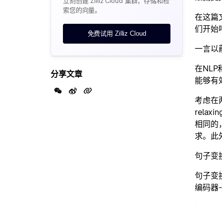
立刻创建 Zilliz Cloud 集群，存储和检
索您的向量。
在这篇
们开始
免费试用 Zilliz Cloud
一言以
在NLP
分享文章
能够有
考虑在两个
rela
相同的
求。此
句子变
句子变
编码器