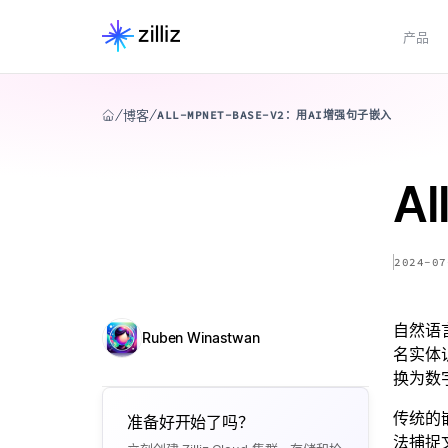
产品
博客
ALL-MPNET-BASE-V2：用AI增强句子嵌入
A
2024-07
自然语
Ruben Winastwan
名实体
换为数
传统的
准备好开始了吗？
法捕捉