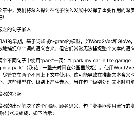
文章中，我们将深入探讨在句子嵌入发展中发挥了重要作用的深度
吧！
蔽之的句子嵌入
和AI的早期，基于词袋或n-gram的模型，如Word2Vec和G
效地捕捉单个词的语义含义，但它们常常无法捕捉整个文本的语
不同句子中使用“park”一词：“I park my car in the garage
xing in a park”（我花了一整天时间在公园里放松）。使用Word2
，尽管它在两个不同上下文中使用。这可能导致在推断文本含义
外，这些模型在词级别上产生嵌入，当在句子级别处理文本时可
换器的兴起
换器的出现解决了这个问题。顾名思义，句子变换器使用流行的
-解码器块组成，如下所示：