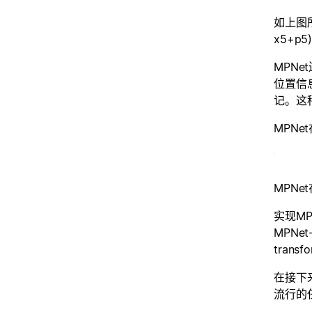
如上图所
x5+p
MPNe
位置信息
记。这
MPNe
MPNe
实现MP
MPNe
tran
在接下来
流行的任