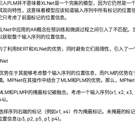
引入PLM并不意味着XLNet是一个完美的模型，因为它仍然是
其双向特性，这意味着模型应该知道输入序列中所有标记的位置信息
它只考虑了前面标记的位置信息。
XLNet中应用的AR概念在预训练和微调过程之间引入了不匹配。
以获取整个输入序列的位置信息。
为了利用BERT和XLNet的优势，同时避免它们局限性，引入了一
Net
的优势在于其能够考虑整个输入序列的位置信息，而PLM的优势
模。MPNet在其操作中结合了MLM和PLM的优势。那么，MPNe
LM和PLM中的掩蔽标记被融合。考虑一个输入序列(x1, x2, x3, x
 x4)。
t选择序列右端的标记（例如x1, x4）作为掩蔽标记。未掩蔽的标记然后被排列
信息(p3, p2, p5, p1, p4)。