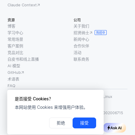
Claude Context
资源
公司
博客
关于我们
学习中心
招贤纳士
热招中
常用场景
新闻中心
客户案例
合作伙伴
竞品对比
活动
白皮书和线上直播
联系商务
AI 模型
GitHub
术语表
FAQ
使用条款
·
个人信息保护政策
·
数据安全政策
LF AI、LF AI & Data、Milvus，以及相关的开源项目名称为 Linux
是否接受 Cookies？
Foundation 所有商标
本网站使用 Cookies 来增强用户体验。
版权所有 ©2026 上海赜睿信息科技有限公司保留所有权利
ICP 备案:
沪ICP备2023014543号-1
沪公网安备31011002006715
拒绝
接受
Ask AI