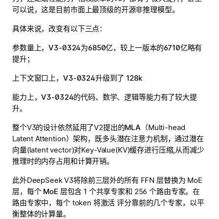
可以说，这是目前市面上
最顶级的开源非推理模型。
具体来说，改变有以下三点：
参数量上，V3-0324为6850亿，较上一版本的6710亿略有
提升；
上下文窗口上，V3-0324升级到了 128k
能力上，V3-0324的代码、数学、逻辑等能力有了较大提
升。
整个V3的设计依然延用了V2提出的
MLA
（Multi-head
Latent Attention）架构，既多头潜在注意力机制，通过潜在
向量(latent vector)对Key-Value(KV)缓存进行压缩,从而减少
推理时的内存占用和计算开销。
此外DeepSeek V3将除前三层外的所有 FFN 层替换为 MoE
层，每个
MoE
层包含 1 个共享专家和 256 个路由专家。在
路由专家中，每个 token 将激活 评分靠前的几个专家，以平
衡整体的计算量。