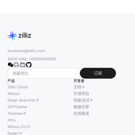
business@zilliz.com
4000-zilliz（4000945549）
订阅
产品
开发者
Zilliz Cloud
文档
Milvus
开源项目
Deep Searcher
性能测试
GPTCache
数据迁移
Towhee
应用集成
Attu
Milvus CLI
Feder