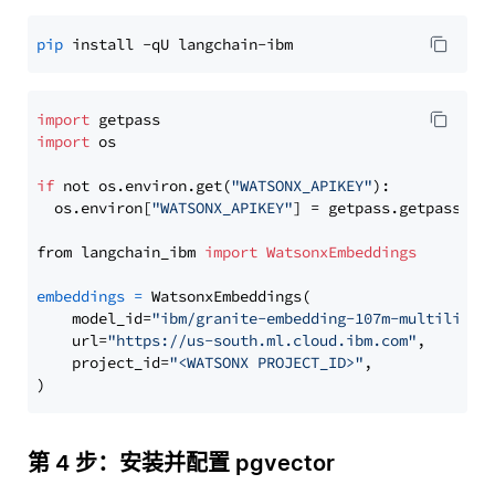
pip
import
import
 os

if
 not os.environ.get(
"WATSONX_APIKEY"
):

  os.environ[
"WATSONX_APIKEY"
] = getpass.getpass(
"E
from langchain_ibm 
import
WatsonxEmbeddings
embeddings
=
 WatsonxEmbeddings(

    model_id=
"ibm/granite-embedding-107m-multilingu
    url=
"https://us-south.ml.cloud.ibm.com"
,

    project_id=
"<WATSONX PROJECT_ID>"
,

第 4 步：安装并配置 pgvector