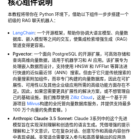
核心组件说明
本教程将带你在 Python 环境下，借助以下组件一步步搭建一个
初级的 RAG 聊天机器人：
LangChain
: 一个开源框架，帮助你协调大语言模型、向量数
据库、嵌入模型等之间的交互，使集成检索增强生成（RAG）
管道变得更容易。
Pgvector
: 一个面向 PostgreSQL 的开源扩展，可高效存储和
查询高维向量数据，适用于机器学习和 AI 应用。该扩展专为
处理嵌入数据而设计，支持使用 HNSW 和 IVFFlat 等算法进
行快速的近似最近邻（ANN）搜索。但由于它只是传统搜索的
向量搜索附加组件，而非专门构建的向量数据库，因此在可扩
展性、可用性以及其他企业级应用所需的高级功能方面存在不
足。因此，如果您需要更具扩展性的解决方案，或不想管理自
己的基础设施，我们推荐使用
Zilliz Cloud
，这是一个基于开
源项目
Milvus
构建的全托管向量数据库服务，并提供支持最多
100 万个向量的免费套餐。)
Anthropic Claude 3.5 Sonnet
: Claude 3系列中的这个先进
模型旨在实现深刻理解和创造性的语言生成。凭借增强的提示
理解和上下文意识，它在复杂对话、创意写作和高级内容创作
中表现卓越。非常适合需要深入参与和高质量输出的应用场