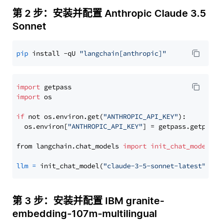
第 2 步：安装并配置 Anthropic Claude 3.5
Sonnet
pip
 install -qU 
"langchain[anthropic]"
import
import
 os

if
 not os.environ.get(
"ANTHROPIC_API_KEY"
):

  os.environ[
"ANTHROPIC_API_KEY"
] = getpass.getpass
from langchain.chat_models 
import
init_chat_model
llm
=
 init_chat_model(
"claude-3-5-sonnet-latest"
, m
第 3 步：安装并配置 IBM granite-
embedding-107m-multilingual