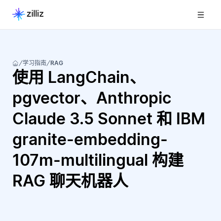
学习指南
RAG
使用 LangChain、
pgvector、Anthropic
Claude 3.5 Sonnet 和 IBM
granite-embedding-
107m-multilingual 构建
RAG 聊天机器人