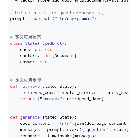
_ = vector_store.add_documents(documents=all_splits)
# Define prompt for question-answering
prompt = hub.pull(
"rlm/rag-prompt"
)

# 定义应用状态
class
State
(
TypedDict
):

    question: 
str
    context: 
List
[Document]

    answer: 
str
# 定义应用步骤
def
retrieve
(
state: State
):

    retrieved_docs = vector_store.similarity_search
return
 {
"context"
: retrieved_docs}

def
generate
(
state: State
):

    docs_content = 
"\n\n"
.join(doc.page_content 
for
    messages = prompt.invoke({
"question"
: state[
"qu
    response = llm.invoke(messages)
