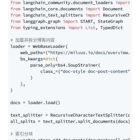
from
 langchain_community.document_loaders 
import
from
 langchain_core.documents 
import
from
 langchain_text_splitters 
import
from
 langgraph.graph 
import
from
 typing_extensions 
import
List
, TypedDict

# 加载并拆分博客内容
loader = WebBaseLoader(

    web_paths=(
"https://milvus.io/docs/overview.md"
,
    bs_kwargs=
dict
(

        parse_only=bs4.SoupStrainer(

            class_=(
"doc-style doc-post-content"
)

        )

    ),

)

docs = loader.load()

text_splitter = RecursiveCharacterTextSplitter(chun
all_splits = text_splitter.split_documents(docs)

# 索引分块