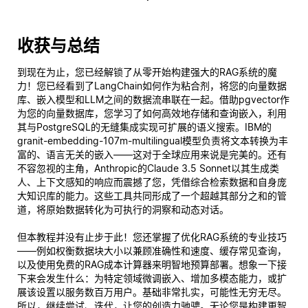
收获与总结
到现在为止，您已经解锁了从零开始构建强大的RAG系统的魔
力！您已经看到了LangChain如何作为粘合剂，将您的向量数据
库、嵌入模型和LLM之间的数据流串联在一起。借助pgvector作
为您的向量数据库，您学习了如何高效地存储和查询嵌入，利用
其与PostgreSQL的无缝集成实现可扩展的语义搜索。IBM的
granit-embedding-107m-multilingual模型负责将文本转换为丰
富的、语言无关的嵌入——这对于全球应用来说是完美的。还有
不容忽视的主角，Anthropic的Claude 3.5 Sonnet以其生成类
人、上下文感知的响应而震撼了您，凭借综合检索数据和自身庞
大知识库的能力。这些工具共同形成了一个超越其部分之和的管
道，将原始数据转化为可执行的洞察和动态对话。
但本教程并没有止步于此！您还掌握了优化RAG系统的专业技巧
——例如权衡数据块大小以兼顾准确性和速度、缓存常见查询，
以及使用免费的RAG成本计算器来明智地预算部署。想象一下接
下来会发生什么：为特定领域微调嵌入、增加多模态能力，或扩
展该设置以服务数百万用户。基础非常扎实，可能性无穷无尽。
所以，继续尝试、迭代，让您的创造力驰骋。无论您是构建更智