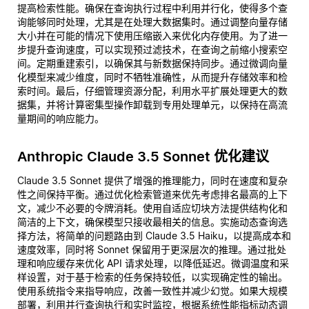
提高检索性能。确保在查询执行过程中利用并行化，使得多个查
询能够同时处理，尤其是在处理大数据集时。通过调整向量存储
大小并在可能的情况下使用压缩嵌入来优化内存使用。为了进一
步提升查询速度，可以实现预过滤技术，在查询之前缩小搜索空
间。定期重建索引，以确保其与新数据保持同步。通过微调向量
化模型来减少维度，同时不牺牲准确性，从而提升存储效率和检
索时间。最后，仔细管理资源分配，利用水平扩展处理更大的数
据集，并将计算密集型操作卸载到专用处理单元，以保持在高流
量期间的响应能力。
Anthropic Claude 3.5 Sonnet 优化建议
Claude 3.5 Sonnet 提供了增强的推理能力，同时在速度和复杂
性之间保持平衡。通过优化检索管道来优先考虑排名最高的上下
文，减少不必要的令牌消耗。使用自适应切块方法提供结构化和
简洁的上下文，确保模型只接收最相关的信息。实施动态查询选
择方法，将简单的问题路由到 Claude 3.5 Haiku，以提高成本和
速度效率，同时将 Sonnet 保留用于更深层次的推理。通过批处
理和响应缓存来优化 API 请求处理，以降低延迟。微调温度和采
样设置，对于基于检索的任务保持较低，以实现确定性的输出。
使用系统指令来指导响应，改善一致性并减少幻觉。如果大规模
部署，利用并行查询执行和实时监控，根据系统性能指标动态调