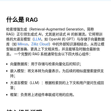
什么是 RAG
检索增强生成（Retrieval-Augmented Generation，简称
RAG）正引领生成式 AI，尤其是对话式 AI 的新潮流。它将预训
练的大语言模型（
LLM
，如 OpenAI 的 GPT）与存储于向量数据
库（如
Milvus
、
Zilliz Cloud
）中的外部知识源相结合，从而让模
型输出更准确、更具上下文相关性，并且能够及时融合最新信
息。 一个完整的 RAG 系统通常包含以下四大核心组件：
向量数据库：用于存储与检索向量化后的知识；
嵌入模型：将文本转为向量表示，为后续的相似度搜索提供支
持；
大语言模型（LLM）：根据检索到的上下文和用户提问生成回
答；
框架：负责将上述组件串联成可用的应用。