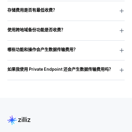
是的。只要您的集群数据、备份文件仍然保留，即使集群已
暂停，仍会收取存储费用。
存储费用是否有最低收费？
是的。
集群数据和 Volume 文件存储：最低收取 1 小时费用。即
使用跨地域备份功能是否收费？
集群数据或 Volume 中文件存储如果存储不满 1 小时，按
是的。使用跨地域备份功能会收取存储和数据传输费用。详
1 小时计费。
情请参考
跨地域备份
。
哪些功能和操作会产生数据传输费用？
备份存储：最低收取 1 天费用。即备份如果存储不满 1
天，按 1 天计费。
以下场景会产生数据传输费用：
Operations like
搜索/查询
等操作
如果我使用 Private Endpoint 还会产生数据传输费用吗？
转发
审计日志
到云服务对象存储
如果您通过 Private Endpoint 进行 Search 或 Query 之类的
在线迁移
数据同步
操作，费用为 ¥0。
离线迁移
跨地域备份
使用第三方
模型
进行数据 Ingest、Search、Query、
Rerank