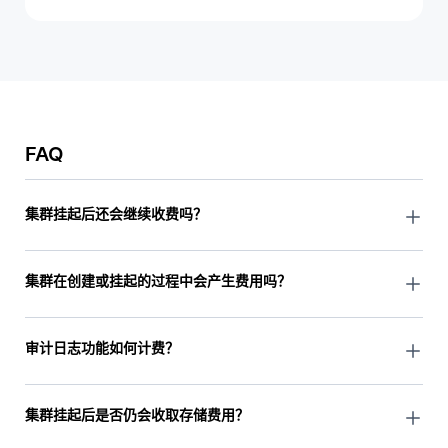
FAQ
集群挂起后还会继续收费吗？
集群挂起后将暂停收取向量数据库费用，但会继续产生存储
费用。
集群在创建或挂起的过程中会产生费用吗？
创建中、挂起中、恢复运行中、已挂起状态下，不收取向量
数据库费用。但存储费用仍会产生。
审计日志功能如何计费？
详情请参考
审计日志费用
。
集群挂起后是否仍会收取存储费用？