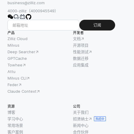
business@zilliz.com
4000-zilliz（4000945549）
订阅
产品
开发者
Zilliz Cloud
文档
Milvus
开源项目
Deep Searcher
性能测试
GPTCache
数据迁移
Towhee
应用集成
Attu
Milvus CLI
Feder
Claude Context
资源
公司
博客
关于我们
学习中心
招贤纳士
热招中
常用场景
新闻中心
客户案例
合作伙伴