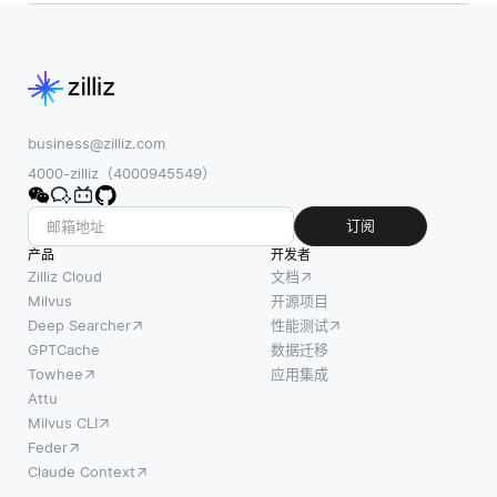
business@zilliz.com
4000-zilliz（4000945549）
订阅
产品
开发者
Zilliz Cloud
文档
Milvus
开源项目
Deep Searcher
性能测试
GPTCache
数据迁移
Towhee
应用集成
Attu
Milvus CLI
Feder
Claude Context