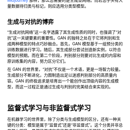
Midjourney
那样，那么您需要的是生成型网络。而若您手头有大
量数据待归类与标记，则应选用分类型模型。
生成与对抗的博弈
“生成对抗网络”这一名字透露了其生成性质的同时，也强调了“对
抗”这一关键要素的重要性。GAN 的独特之处在于它将判别和生
成两种模型的特点巧妙融合。首先，GAN 模型基于一组预分类的
训练数据进行学习。随后，其生成部分尝试创造新实例，以符合
模型的预期。而在第二个阶段，判别部分则要对比生成的内容和
原训练集的内容，努力区分它们。
在 GAN 的世界里，“对抗”不仅是一个术语，更是一场智力较量。
生成部分不断进化，力图制造出足以迷惑判别部分的高质量内
容。GAN 的终极追求是培育出一个能创作出顶级内容的生成模
型，而这一过程正是通过生成与判别的完美结合来实现的。
监督式学习与非监督式学习
在机器学习的世界里，除了分类与生成模型的区分，还有一种关
键的分类：模型是属于“监督式”还是“非监督式”。这个分类并非总