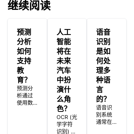
继续阅读
预测
人工
语音
分析
智能
识别
如何
将在
是如
支持
未来
何处
教
汽车
理多
育？
中扮
种语
预测分
演什
言
析通过
么角
的？
使用数
色？
语音识
据来预
别系统
测学生
OCR (光
通常在
表现、
学字符
包含与
留存率
识别) 数