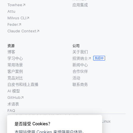
键要求
Towhee
应用集成
和分析
现代
是，它
Attu
来自各
OCR系
Milvus CLI
们必须
个来源
统通常
Feder
在说话
的数
由深度
Claude Context
者口
据，如
学习提
音、说
学生成
供支
资源
公司
话风
绩、出
持，可
博客
关于我们
格、背
勤记录
以处理
学习中心
招贤纳士
热招中
景噪音
和参与
各种字
常用场景
新闻中心
和语言
度指
体，语
客户案例
合作伙伴
方面有
标，教
言，甚
竞品对比
活动
所不
白皮书和线上直播
联系商务
育机构
至手写
同，以
AI 模型
能够识
文本。
确保模
GitHub
别出模
提取的
型可以
术语表
式，
文本通
FAQ
很好地
常被
使用条款
·
个人信息保护政策
·
数据安全政策
概括不
LF AI、LF AI & Data、Milvus，以及相关的开源项目名称为 Linux
是否接受 Cookies？
同的场
Foundation 所有商标
本网站使用 Cookies 来增强用户体验。
版权所有 ©2026 上海赜睿信息科技有限公司保留所有权利
景