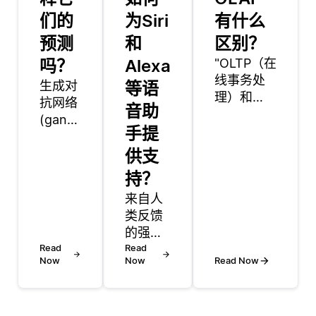
们的
为Siri
有什么
预测
和
区别？
吗？
Alexa
"OLTP（在
线事务处
生成对
等语
理）和
抗网络
音助
OLAP（在
(gan)
手提
线分析处
通过涉
理）是两
及两个
供支
种用于数
网络的
持？
据管理的
过程生
来自人
系统，服
成图像
类反馈
务于不同
或视频:
的强化
的目的。
生成器
Read
学习
Read
OLTP旨在
和鉴别
Now
Now
Read Now
(RLHF)
管理日常
器。生
是一种
交易数
成器创
用于通
据，支持
建合成