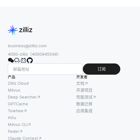
过将反
实时操
数据
馈纳入
作，并允
(例
其训练
许快速的
如，图
过程来
插入、更
像)，
使NLP
新和删除
而鉴别
模型与
操作。该
器通过
人类偏
系统针对
business@zilliz.com
将生成
好保持
影响单条
4000-zilliz（4000945549）
的数据
一致的
记录或小
与真实
技术。
数据集的
订阅
样本区
它对于
高量短小
产品
分开来
开发者
提高生
查询进行
Zilliz Cloud
文档
评估生
成模型
了优化，
Milvus
开源项目
成的数
Deep Searcher
性能测试
(如
例如处理
据的真
GPTCache
数据迁移
OpenAI
实性。
Towhee
应用集成
的GPT)
这种对
Attu
的质量
抗性设
Milvus CLI
和安全
置允许
Feder
性特别
生成器
Claude Context