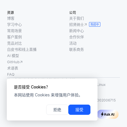
有用。
随着时
该过程
间的推
资源
公司
通常包
移而改
博客
关于我们
括三个
学习中心
招贤纳士
进，产
热招中
步骤。
常用场景
新闻中心
生越来
首先，
客户案例
合作伙伴
越
预先训
竞品对比
活动
白皮书和线上直播
联系商务
练的语
AI 模型
言模型
GitHub
生成
术语表
FAQ
使用条款
·
个人信息保护政策
·
数据安全政策
LF AI、LF AI & Data、Milvus，以及相关的开源项目名称为 Linux
是否接受 Cookies？
Foundation 所有商标
本网站使用 Cookies 来增强用户体验。
版权所有 ©2026 上海赜睿信息科技有限公司保留所有权利
ICP 备案:
沪ICP备2023014543号-1
沪公网安备31011002006715
拒绝
接受
Ask AI