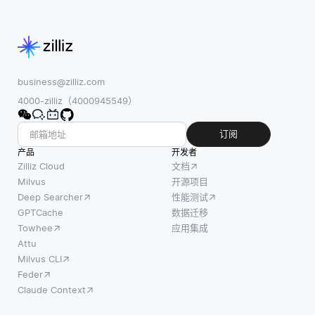
作。这
一个主
整性并
种服务
要问题
确保准
模型简
是语言
确性。
化了容
结构的
它们定
器管理
变异
义了某
business@zilliz.com
的操作
性，包
一特定
4000-zilliz（4000945549）
方面，
括语
列可以
使团队
法、句
存储的
订阅
能够更
法和词
数据类
产品
开发者
专注于
汇。不
型，从
Zilliz Cloud
文档
构建和
同的语
而防止
Milvus
开源项目
扩展他
Deep Searcher
性能测试
言可能
无效数
们的应
GPTCache
数据迁移
有独特
据的输
用程
Towhee
应用集成
的词汇
入。约
序。通
Attu
和句子
束通过
Milvus CLI
过利用
构造方
强制数
Feder
CaaS，
式，这
据必须
Claude Context
组织可
会影响
满足的
以轻松