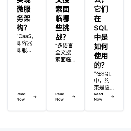
微服
索面
它们
务架
临哪
在
构？
些挑
SQL
"CaaS，
战？
中是
即容器
“多语言
如何
即服
全文搜
使用
务，为
索面临
开发人
的？
几个挑
员提供
战，这
“在SQL
了一个
些挑战
中，约
管理和
可能会
束是应
部署应
Read
使搜索
Read
用于数
Read
用程序
Now
Now
Now
过程复
据库表
的环
杂化并
列的规
境，利
影响结
则，用
用容器
果的准
以强化
进行操
确性。
数据完