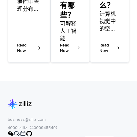
据库中管
有哪
么？
理分布式
些？
计算机
事务可能
视觉中
会面临挑
可解释
的空间
战，因为
人工智
池化是
在多个文
能
指神经
档或集合
Read
（XAI）
Read
Read
网络，
Now
Now
Now
中缺乏对
方法通
特别是
ACID（原
过增强
卷积神
子性、一
人工智
经网络
致性、隔
能系统
(cnn)
离性、耐
的透明
中的过
久性）语
性、信
程，该
义的内置
任度和
过程减
支持。然
问责
小了输
而，有一
制，对
入特征
些策略可
商业决
business@zilliz.com
图的空
以有效地
策产生
4000-zilliz（4000945549）
间大
应对这个
了显著