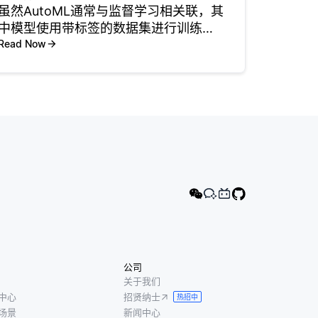
虽然AutoML通常与监督学习相关联，其
中模型使用带标签的数据集进行训练，
但它同样可以处理不依赖于标签数据的
Read Now
任务。无监督学习专注于发现数据中的
模式、分组或整体结构，而不需要预定
义的标签，并且有几个Au
公司
关于我们
中心
招贤纳士
热招中
场景
新闻中心