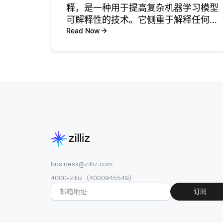
释，是一种用于提高复杂机器学习模型
可解释性的技术。它侧重于解释任何机
器学习模型所做的特定预测，无论其底
Read Now
层架构如何。LIME背后的想法是创建一
个更简单，可解释的模型，该模型非常
接近特定实例附近的复杂模型的预
business@zilliz.com
4000-zilliz（4000945549）
订阅