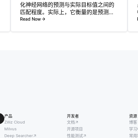
化神经网络的预测与实际目标值之间的
匹配程度。实际上，它衡量的是预测输
出与真实输出之间的差异，提供一个数
Read Now
值，反映模型的性能。这一数值至关重
要，因为它指导着训练过程：损失越
低，模型的预测与预期结果的对齐程度
越好
产品
开发者
资源
Zilliz Cloud
文档
博客
Milvus
开源项目
学习
Deep Searcher
性能测试
常用