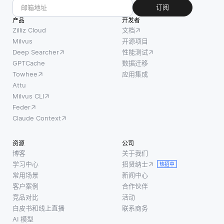
正常行
用户等
封装复
订阅
为的时
项目转
杂逻辑
产品
开发者
间模式
化为数
并使其
Zilliz Cloud
文档
和趋
值向
可重用
Milvus
开源项目
势。通
Deep Searcher
性能测试
量，我
来简化
过检查
GPTCache
数据迁移
们可以
数据库
带有时
Towhee
应用集成
捕捉数
操作。
间戳的
Attu
据中的
开发人
Milvus CLI
数据
复杂关
员可以
Feder
点，开
系。这
在需要
Claude Context
发人员
种数值
时调用
可以监
表示使
存储过
资源
公司
控随时
搜索算
程，而
博客
关于我们
间推移
法能够
无需反
学习中心
招贤纳士
热招中
的预期
基于语
复编写
常用场景
新闻中心
变化，
义相似
相同的
客户案例
合作伙伴
这有助
性比较
SQL命
竞品对比
活动
于将与
白皮书和线上直播
联系商务
和排名
令。这
这些模
AI 模型
项目，
不仅节