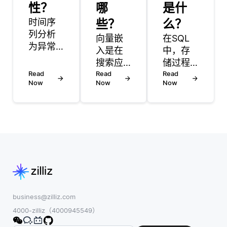
性？
哪
是什
时间序
些？
么？
列分析
向量嵌
在SQL
为异常
入是在
中，存
检测提
搜索应
储过程
供了几
Read
用领域
Read
是一个
Read
个好
Now
Now
Now
中一种
或多个
处，特
强大的
SQL语
别是在
工具，
句的预
处理随
能够实
编译集
时间收
现更先
合，可
集的数
进和有
以作为
据时。
效的信
一个单
主要优
息检索
元执
点之一
方法。
行。它
是能够
通过将
们的主
business@zilliz.com
捕获可
文本、
要目的
4000-zilliz（4000945549）
以指示
图像或
是通过