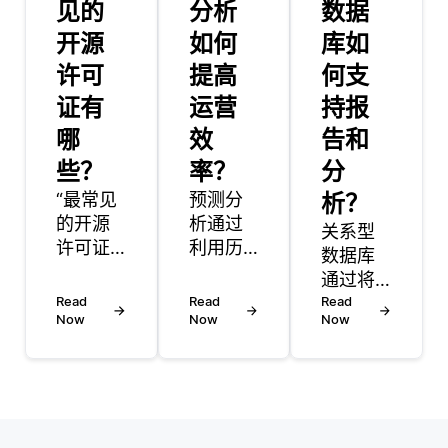
见的
分析
数据
开源
如何
库如
许可
提高
何支
证有
运营
持报
哪
效
告和
些？
率？
分
“最常见
预测分
析？
的开源
析通过
关系型
许可证
利用历
数据库
旨在鼓
史数据
通过将
励合
来预测
Read
Read
数据组
Read
作，同
未来事
Now
Now
Now
织成结
时保护
件，从
构化的
开发者
而提高
表，以
和用户
运营效
支持报
的权
率。通
告和分
益。这
过分析
析，这