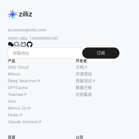
些许可
过去数
使得查
证确定
据中的
询和检
了软件
模式，
索信息
的使
组织能
变得简
business@zilliz.com
用、修
够在资
单。每
4000-zilliz（4000945549）
改和共
源分
个表包
享方
配、库
含行和
订阅
式。在
存管理
列，其
产品
开发者
使用最
和流程
中行代
Zilliz Cloud
文档
广泛的
优化方
表单个
Milvus
开源项目
许可证
面做出
Deep Searcher
性能测试
记录，
中，有
更明智
GPTCache
数据迁移
列代表
MIT许可
的决
Towhee
应用集成
这些记
证、
策。例
Attu
录的属
Milvus CLI
GNU通
如，在
性。这
Feder
用公共
生产环
种结构
Claude Context
许可证
境中，
化格式
（GPL）
预测分
允许开
资源
公司
和
析可以