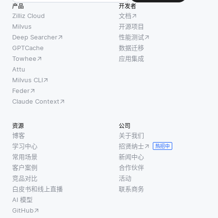
会提取
产品
习技术方面
开发者
推荐方
光滑
Zilliz Cloud
文档
的
法不
度、粗
Milvus
开源项目
同，知
Deep Searcher
性能测试
糙度和
识图捕
GPTCache
数据迁移
规律性
获复杂
Towhee
应用集成
等特定
的关系
Attu
特征。
和上下
Milvus CLI
这些纹
文信
Feder
理可以
息，从
Claude Context
作为用
而允许
户寻找
更细微
资源
公司
特定类
的推
博客
关于我们
型图像
学习中心
招贤纳士
荐。通
热招中
时的重
常用场景
新闻中心
过绘制
要区分
客户案例
合作伙伴
项目之
因素。
竞品对比
活动
间以及
白皮书和线上直播
联系商务
例如，
与用户
AI 模型
搜索面
之间的
GitHub
料图像
关系，