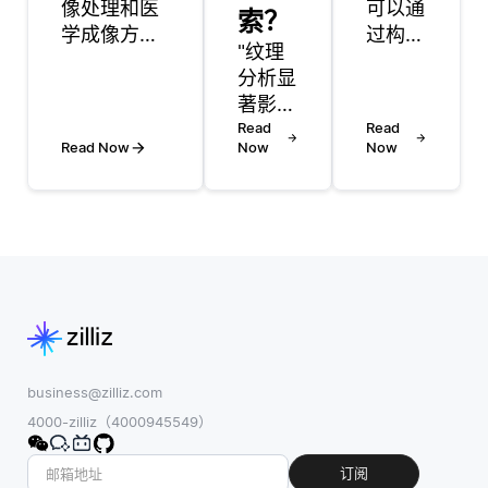
像处理和医
可以通
索？
学成像方式
过构造
"纹理
(如MRI，
和表示
分析显
CT或x射线)
各种实
著影响
的基础知
体 (诸
图像搜
Read
Read
识，开始医
如产
Read Now
Now
Now
索，通
学成像的研
品、用
过增强
究生涯。熟
户和属
对图像
悉图像分析
性) 之
表面模
库，如
间的关
式和视
OpenCV或
系来显
觉特征
scikit-
著增强
的理解
image进行
推荐系
和分类
预处理。 使
统。与
能力。
用
主要依
在对图
business@zilliz.com
TensorFlow
赖于用
像进行
4000-zilliz（4000945549）
或PyTorch
户-项
纹理分
获得机器学
目交互
析时，
订阅
习和深度学
的传统