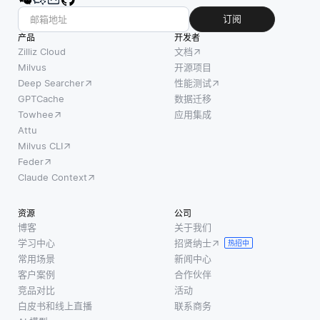
订阅
产品
开发者
Zilliz Cloud
文档
Milvus
开源项目
Deep Searcher
性能测试
GPTCache
数据迁移
Towhee
应用集成
Attu
Milvus CLI
Feder
Claude Context
资源
公司
博客
关于我们
学习中心
招贤纳士
热招中
常用场景
新闻中心
客户案例
合作伙伴
竞品对比
活动
白皮书和线上直播
联系商务