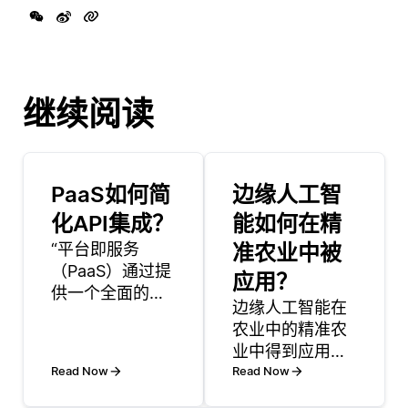
继续阅读
PaaS如何简
边缘人工智
化API集成？
能如何在精
“平台即服务
准农业中被
（PaaS）通过提
应用？
供一个全面的环
边缘人工智能在
境，简化了API集
农业中的精准农
成，处理了许多
业中得到应用，
底层复杂性，使
Read Now
通过直接在现场
Read Now
开发人员能够专
处理来自各种传
注于构建和部署