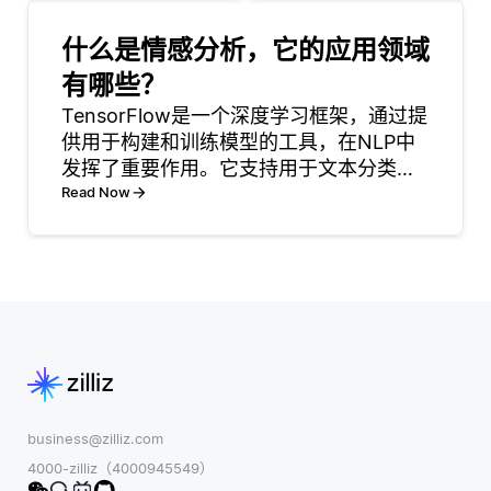
感器和设备的数
应用程序。使用
据，而不是将其
PaaS，基础设
什么是情感分析，它的应用领域
发送到中央云服
施、中间件和开
有哪些？
务器。这种方法
发工具都是即用
TensorFlow是一个深度学习框架，通过提
允许快速的数据
型的，由服务提
供用于构建和训练模型的工具，在NLP中
分析和决策制
供商进行管理。
发挥了重要作用。它支持用于文本分类、
定，这对于优化
这意味着开发人
机器翻译和文本摘要等任务的神经网络。
Read Now
农业操作至关重
员不需要担心服
TensorFlow处理大型数据集和跨硬件扩展
要。例如，农民
务器设置
的能力使其非常适合训练复杂的NLP模型
可以利用配备摄
像头和传感器的
无人机收集关于
作物
business@zilliz.com
4000-zilliz（4000945549）