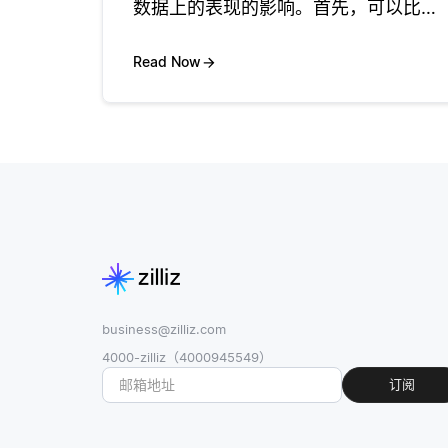
数据上的表现的影响。首先，可以比较
应用数据增强前后模型的表现。这通常
通过在验证集或测试集上评估准确率、
Read Now
精确率、召回率或F1分数等指标来实
现。如果模型在增强后显示出显著改
善，
business@zilliz.com
4000-zilliz（4000945549）
订阅