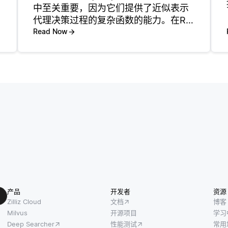
中至关重要，因为它们提供了近似表示
代理决策过程的复杂函数的能力。在RL
中，代理通常需要估计动作或策略的价
Read Now
值，而深度神经网络通过对这些价值函
数进行建模或直接将状态映射到动作来
提供帮助。 Dnn
产品
开发者
资源
Zilliz Cloud
文档
博客
Milvus
开源项目
学习
Deep Searcher
性能测试
常用