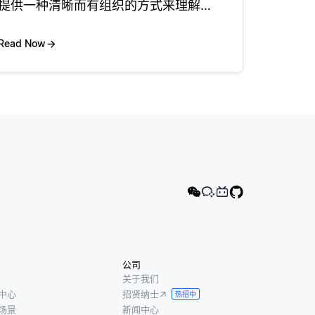
提供一种清晰而有组织的方式来理解和
推断基于现有数据的新信息，从而显着
增强自动推理。通过在不同的知识片段
Read Now
之间建立联系，知识图帮助自动推理系
统得出结论，做出预测，甚至更有效地
回
公司
关于我们
中心
招贤纳士
热招中
场景
新闻中心