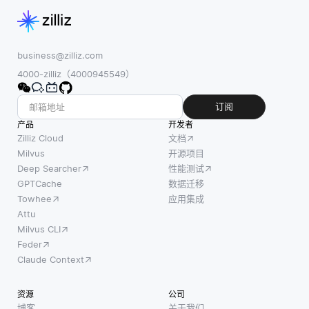
business@zilliz.com
4000-zilliz（4000945549）
订阅
产品
开发者
Zilliz Cloud
文档
Milvus
开源项目
Deep Searcher
性能测试
GPTCache
数据迁移
Towhee
应用集成
Attu
Milvus CLI
Feder
Claude Context
资源
公司
博客
关于我们