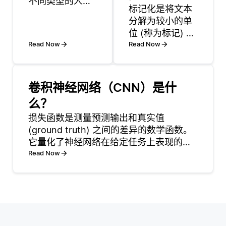
不同类型的人工
标记化是将文本
智能方法结合起
分解为较小的单
来，以增强其在
位 (称为标记) 的
解决复杂问题方
Read Now
过程，这些单位
Read Now
面的表现的系
用作llm的输入。
统。这些智能体
根据标记化方
同时利用符号和
法，标记可以是
非符号的方法，
卷积神经网络（CNN）是什
单个单词、子单
将基于规则的推
么？
词或甚至字符。
理和知识表示与
损失函数是测量预测输出和真实值
例如，句子 “the
统计学习技术相
(ground truth) 之间的差异的数学函数。
cat sat” 可能被
结合。这种结合
它量化了神经网络在给定任务上表现的好
标记为 [“The”，
使它们能够利用
坏，训练的目标是最大限度地减少这种损
Read Now
“cat”，“sat”] 或
每种方法的优
失。 常见的损失函数包括用于回归任务的
子词单元，
势，比如符号人
均方误差 (MSE) 和用于分类任务的交叉熵
工智