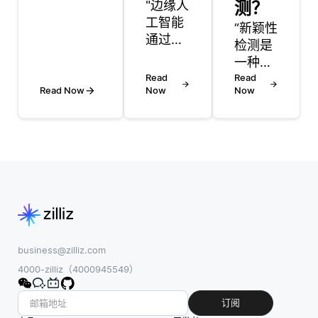
重用，特
"边缘人
测？
别是当它
工智能
“新颖性
们已经在
通过在
检测是
大型数据
数据生
一种特
集上进行
成地点
Read
定类型
Read
了预训练
更近的
Read Now
Now
Now
的异常
并捕获了
地方处
检测，
可概括的
理数
主要关
特征时。
据，改
注识别
例如，像
善了医
与之前
Word2Vec
疗应
观察的
或GloVe这
用，从
模式不
样的词嵌
而提高
同的新
入可以在
响应时
模式或
各种NLP
间并减
未知模
business@zilliz.com
任务中重
轻中央
式。与
4000-zilliz（4000945549）
复使用，
服务器
标准的
比如情感
的负
异常检
订阅
分析、文
担。在
测不