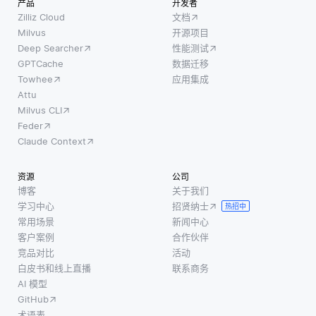
产品
开发者
本分类或
医院或
同，后
Zilliz Cloud
文档
机器翻
诊所等
者通常
Milvus
开源项目
译，而不
医疗环
Deep Searcher
性能测试
寻找数
需要从头
境中，
GPTCache
数据迁移
据中偏
开始重新
像可穿
Towhee
应用集成
离既定
训
戴监测
Attu
规范的
Milvus CLI
器或成
情况，
Feder
像设备
而新颖
Claude Context
这样的
性检测
设备可
则寻求
资源
公司
以在边
完全新
博客
关于我们
缘运行
的实
学习中心
招贤纳士
热招中
人工智
例，这
常用场景
新闻中心
能算
些实例
客户案例
合作伙伴
法。这
可能不
竞品对比
活动
意味着
白皮书和线上直播
联系商务
符合之
心脏监
AI 模型
前建立
护仪的
GitHub
的任何
数据可
术语表