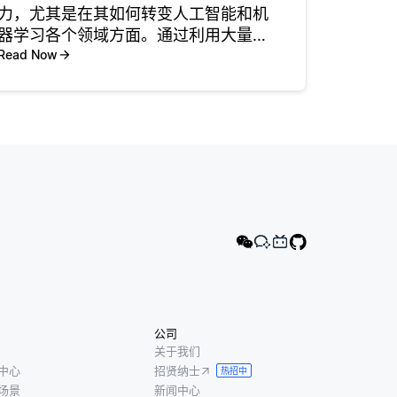
力，尤其是在其如何转变人工智能和机
器学习各个领域方面。通过利用大量未
标记的数据，SSL技术使模型能够在不
Read Now
需要大量人工标注的情况下学习有用的
特征表示。这在标注数据稀缺或获取成
本高昂的行业中尤为有利，例如医疗
公司
关于我们
中心
招贤纳士
热招中
场景
新闻中心