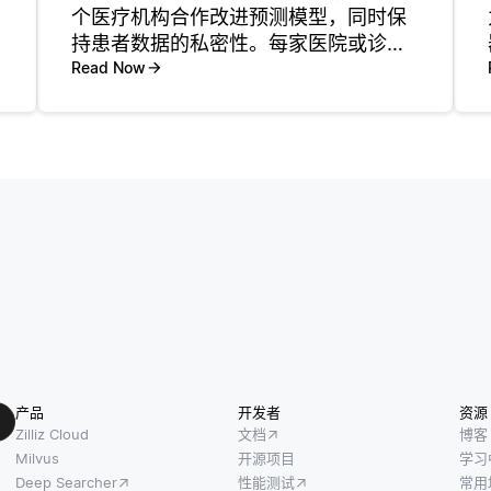
个医疗机构合作改进预测模型，同时保
持患者数据的私密性。每家医院或诊所
利用其自身数据在本地训练模型，而不
Read Now
是将敏感数据共享给中央服务器。然
后，将模型的结果或更新发送到中央服
务器，服务器汇总这些更新以形成改进
的
产品
开发者
资源
Zilliz Cloud
文档
博客
Milvus
开源项目
学习
Deep Searcher
性能测试
常用