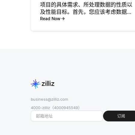
项目的具体需求、所处理数据的性质以
及性能目标。首先，您应该考虑数据的
类型。例如，如果您处理的是图像，卷
Read Now
积神经网络（CNN）通常是最佳选择。
相反，如果您的数据是序列型的，比如
时间序列数据或自然语言，您可能需要
business@zilliz.com
4000-zilliz（4000945549）
订阅