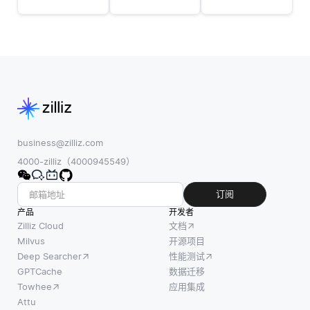
全且易
个服务
念漂移
于访
器或位
是指过
问。首
置操作
程的统
先，明
的数据
计属性
确数据
库系
随时间
治理工
统，同
变化的
作的主
时确保
情况，
要目标
ACID属
这可能
和目
性：原
business@zilliz.com
会使先
的。这
子性、
4000-zilliz（4000945549）
前训练
可能包
一致
的模型
括改善
性、隔
订阅
效率降
数据质
离性和
产品
开发者
低。为
量、确
持久
Zilliz Cloud
文档
了解决
保合规
性。这
Milvus
开源项目
这个问
性或简
Deep Searcher
性能测试
些属性
题，开
化用户
GPTCache
数据迁移
对于可
发人员
的数据
Towhee
应用集成
靠地管
可以实
访问。
Attu
理事务