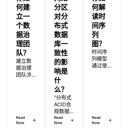
何建
分区
何解
立一
对分
读时
个数
布式
间序
据治
数据
列
理团
库一
图？
队？
致性
时间序
列模型
建立数
的影
通过使
据治理
响是
其预测
团队涉
什
适应基
及系统
础数据
性的方
么？
模式随
法，以
“分布式
时间的
确保您
ACID合
变化来
组织的
规数据
处理概
数据准
Read
库是一
Read
Read
念漂
确、安
Now
Now
Now
种跨多
移。概