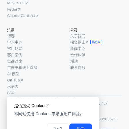
现检测
Milvus CLI
清楚地
至关重
这些变
Feder
列出这
要。在
化的技
Claude Context
些目标
分布式
术，并
将有助
环境
允许持
资源
公司
于确定
中，即
续的模
博客
关于我们
团队的
使数据
学习中心
招贤纳士
型更新
热招中
结构和
分布在
常用场景
新闻中心
或调
所需的
不同节
客户案例
合作伙伴
整。一
技能。
点上，
竞品对比
活动
种常见
关键角
白皮书和线上直播
联系商务
该系统
的方
色通常
AI 模型
仍然保
包括
GitHub
持这些
术语表
属性。
FAQ
这确保
使用条款
·
个人信息保护政策
·
数据安全政策
了影响
LF AI、LF AI & Data、Milvus，以及相关的开源项目名称为 Linux
是否接受 Cookies？
Foundation 所有商标
数据
本网站使用 Cookies 来增强用户体验。
版权所有 ©2026 上海赜睿信息科技有限公司保留所有权利
ICP 备案:
沪ICP备2023014543号-1
沪公网安备31011002006715
拒绝
接受