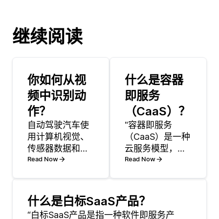
继续阅读
你如何从视
什么是容器
频中识别动
即服务
作？
（CaaS）？
自动驾驶汽车使
"容器即服务
用计算机视觉、
（CaaS）是一种
传感器数据和机
云服务模型，允
器学习的组合进
Read Now
许用户使用容器
Read Now
行导航和决策。
编排平台管理和
摄像头、激光雷
部署容器化应用
达和雷达捕捉周
程序。CaaS 本
什么是白标SaaS产品？
围环境，而人工
质上为开发人员
“白标SaaS产品是指一种软件即服务产
智能模型处理这
提供了一个框