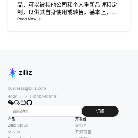
品，可以被其他公司和个人重新品牌和定
些数据，以检测
架，使其能够在
制，以供其自身使用或转售。基本上，这
行人、车辆和交
容器中构建、运
种基础技术由一家公司开发，但以其他企
Read Now
通标志等物体。
行和扩展应用程
业自己的品牌名称提供。这使得企业能够
路径规划算法根
序，而无需管理
快速向客户提供软件解决方案，而无需在
据实时输入计算
底层基础设施的
从零开始的开发中投入大
安全路线，考虑
复杂性。它通过
道路条件和交
为开发人员提供
通。深度学习模
一个一致的环
business@zilliz.com
4000-zilliz（4000945549）
订阅
产品
开发者
Zilliz Cloud
文档
Milvus
开源项目