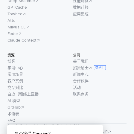
Deep Searcher
性能测试
GPTCache
数据迁移
Towhee
应用集成
Attu
Milvus CLI
Feder
Claude Context
资源
公司
博客
关于我们
学习中心
招贤纳士
热招中
常用场景
新闻中心
客户案例
合作伙伴
竞品对比
活动
白皮书和线上直播
联系商务
AI 模型
GitHub
术语表
FAQ
使用条款
·
个人信息保护政策
·
数据安全政策
LF AI、LF AI & Data、Milvus，以及相关的开源项目名称为 Linux
是否接受 Cookies？