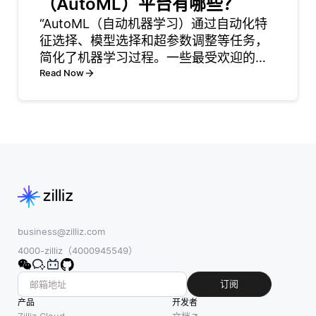
（AutoML）平台有哪些？
改善路线优化。
例如分层可导航
群体智能并不依
“AutoML（自动机器学习）通过自动化特
小世界 (HNSW)
赖单一算法来寻
征选择、模型选择和超参数调整等任务，
算法，该算法有
找最佳路线，而
简化了机器学习过程。一些最受欢迎的
助于有效地管理
是使用多个代理
AutoML平台包括Google Cloud
Read Now
高维向量。该算
同时探索各种路
AutoML、H2O.ai、DataRobot和
法减少了搜索空
径。这使得其能
Microsoft Azure M
间，通过以最小
够更好地适应动
化查找最近邻居
态条件，例如交
所需的比
通
business@zilliz.com
4000-zilliz（4000945549）
订阅
产品
开发者