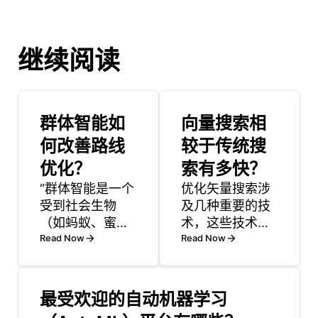
继续阅读
群体智能如
向量搜索相
何改善路线
较于传统搜
优化？
索有多快？
“群体智能是一个
优化矢量搜索涉
受到社会生物
及几种重要的技
（如蚂蚁、蜜蜂
术，这些技术可
和鱼类）集体行
Read Now
以提高检索语义
Read Now
为启发的概念。
相似项的效率和
它通过利用系统
准确性。一种关
中个体代理之间
键方法是使用适
最受欢迎的自动机器学习
的互动和通讯来
当的索引结构，