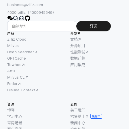
使应用
数据库
business@zilliz.com
些平
程序能
中重复
4000-zilliz（4000945549）
台，如
够连接
数据的
亚马逊
各种云
方式结
订阅
网络服
资源，
构化表
产品
开发者
务
例如存
及其关
Zilliz Cloud
文档
(AWS)
储、计
系。规
Milvus
开源项目
和微软
算能力
Deep Searcher
性能测试
范化的
Azure，
和数据
GPTCache
数据迁移
主要目
通常包
库，而
Towhee
应用集成
标是确
括自动
无需担
Attu
保每个
和手动
Milvus CLI
心底层
数据项
备份过
Feder
基础设
仅存储
程的选
Claude Context
施的复
一次，
项。用
杂性。
这简化
户可以
资源
公司
例如，
了更新
定期调
博客
关于我们
使用像
和删除
学习中心
招贤纳士
度虚拟
热招中
亚马逊
操作，
常用场景
新闻中心
机
S3 这样
同时保