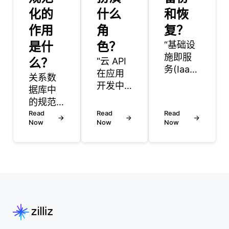
化的
什么
和恢
作用
角
复？
是什
色？
“基础设
施即服
么？
"云 API
务(IaaS)
在应用
关系数
平台通
开发中
据库中
过提供
发挥着
的规范
工具和
关键作
化是组
Read
Read
Read
功能来
用，为
Now
Now
Now
织数据
处理备
开发者
以最小
份和恢
提供了
化冗余
复，帮
与云服
并提高
助用户
务交互
数据完
有效地
的标准
整性的
创建和
化方
过程。
管理数
式。这
这涉及
据备
些 API
以消除
份。这