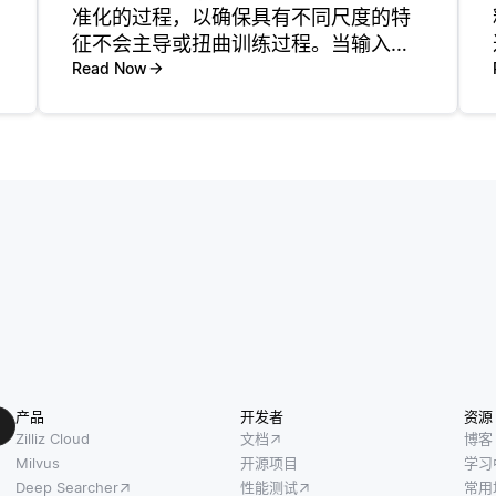
准化的过程，以确保具有不同尺度的特
征不会主导或扭曲训练过程。当输入特
征缩放到类似的范围 (通常在0和1之间)
Read Now
或标准化为具有零均值和单位方差时，
神经网络通常表现更好。 缩放有助于防
止模型偏爱某些特征而不是
产品
开发者
资源
Zilliz Cloud
文档
博客
Milvus
开源项目
学习
Deep Searcher
性能测试
常用