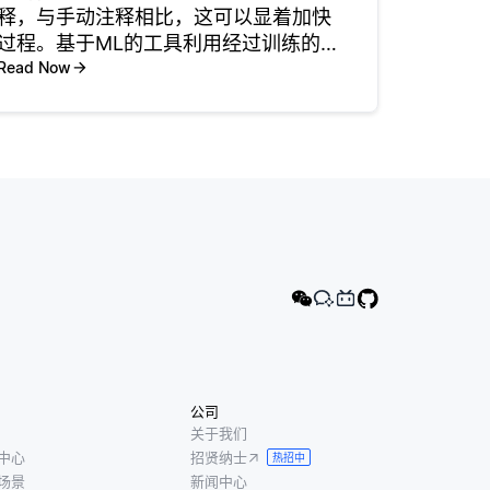
释，与手动注释相比，这可以显着加快
过程。基于ML的工具利用经过训练的模
型来自动识别和标记视频帧中的对象，
Read Now
动作或感兴趣区域。 例如，像Label
Studio和VGG Image Annotator这样的
工
公司
关于我们
中心
招贤纳士
热招中
场景
新闻中心