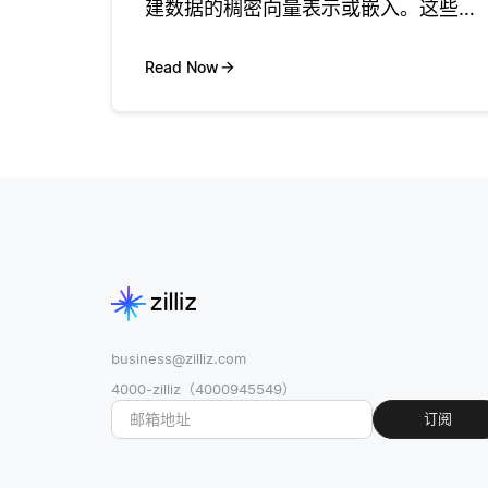
建数据的稠密向量表示或嵌入。这些模
型优先考虑速度和较低的资源消耗，使
其适合于计算能力有限的环境，例如移
Read Now
动应用程序或嵌入式系统。与需要大量
内存和处理能力的复杂模型不同，轻量
级嵌
business@zilliz.com
4000-zilliz（4000945549）
订阅