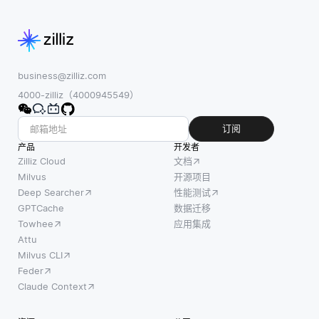
中的
裔或其他敏感
两种
人脸
因素有关的偏
根据
检
见。护栏使用
不同
测，
预定义的公平
标准
确保
标准来标记有
做出
business@zilliz.com
隐私
偏差的输出，
决策
4000-zilliz（4000945549）
和匿
并
的智
名
能
订阅
性。
体。
产品
开发者
它通
基于
Zilliz Cloud
文档
常用
目标
Milvus
开源项目
于个
Deep Searcher
性能测试
的智
人希
GPTCache
数据迁移
能体
望保
Towhee
应用集成
在行
护其
Attu
动时
Milvus CLI
身份
会考
Feder
或遵
虑特
Claude Context
守数
定的
据隐
目标