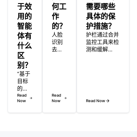
于效
何工
需要哪些
用的
作
具体的保
智能
的？
护措施？
体有
人脸
护栏通过合并
识别
监控工具来检
什么
去除
测和缓解
区
器是
LLMs的偏差
别？
一种
输出，这些工
工具
具会分析生成
“基于
或算
的内容是否存
目标
法，
在歧视性语言
的智
旨在
或模式。这些
能体
Read
Read
防止
工具评估产出
Now
Now
Read Now
和基
或掩
是否反映了不
于效
盖图
公平的陈规定
用的
像或
型观念或与性
智能
视频
别、种族、族
体是