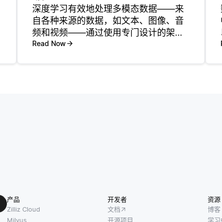
深度学习有效地处理多模态数据——来
自各种来源的数据，如文本、图像、音
频和视频——通过使用专门设计的架构
来处理和整合不同类型的信息。一种常
Read Now
见的方法是为每种模态使用独立的神经
网络，以应对每种类型的独特特征。例
如，卷积神经网络（CNN）对于图像数
产品
开发者
资源
Zilliz Cloud
文档
博客
Milvus
开源项目
学习