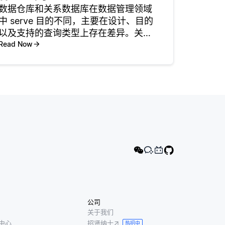
数据仓库和关系数据库在数据管理领域
中 serve 目的不同，主要在设计、目的
以及支持的查询类型上存在差异。关系
数据库旨在在线事务处理（OLTP），侧
Read Now
重于高效管理和存储当前的操作数据。
它允许快速的读写操作，非常适合需要
实时数据输入和修改的应用
公司
关于我们
中心
招贤纳士
热招中