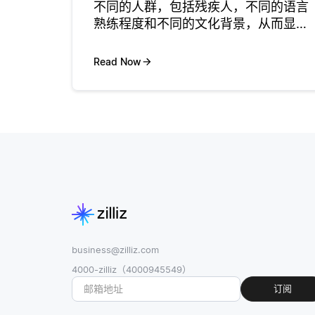
不同的人群，包括残疾人，不同的语言
熟练程度和不同的文化背景，从而显着
提高包容性。这些系统允许用户使用他
们的语音与设备和应用进行交互，打破
Read Now
了传统输入方法 (例如打字或触摸屏) 可
能产生的障碍。此功能对于可能难
business@zilliz.com
4000-zilliz（4000945549）
订阅