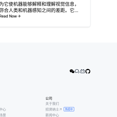
为它使机器能够解释和理解视觉信息，
弥合人类和机器感知之间的差距。它提
供了处理各种应用程序的图像，视频和
Read Now
实时流的功能。一个重要的意义是自动
化。例如，计算机视觉为制造中的面部
识别，自动驾驶汽车和质量控制系统提
供
公司
关于我们
中心
招贤纳士
热招中
场景
新闻中心