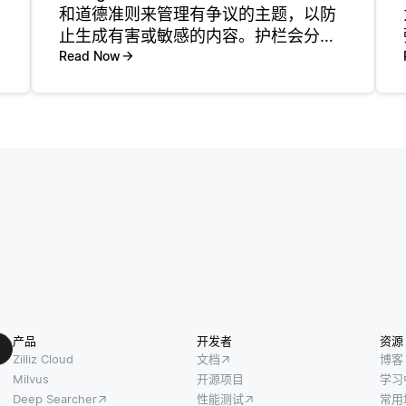
和道德准则来管理有争议的主题，以防
止生成有害或敏感的内容。护栏会分析
查询的上下文，以确定主题是否涉及潜
Read Now
在的敏感，政治或两极分化的问题。当
有争议的话题被识别时，护栏可以过滤
或将对话重定向到更安全
产品
开发者
资源
Zilliz Cloud
文档
博客
Milvus
开源项目
学习
Deep Searcher
性能测试
常用