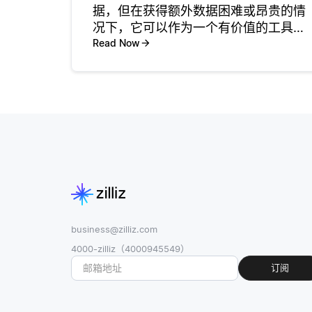
据，但在获得额外数据困难或昂贵的情
况下，它可以作为一个有价值的工具。
数据增强涉及创建现有数据的变体，这
Read Now
有助于提高机器学习模型的性能，使其
对不同情况更加稳健。例如，在图像分
类任务中，翻转、旋转或改变图像亮度
等技
business@zilliz.com
4000-zilliz（4000945549）
订阅