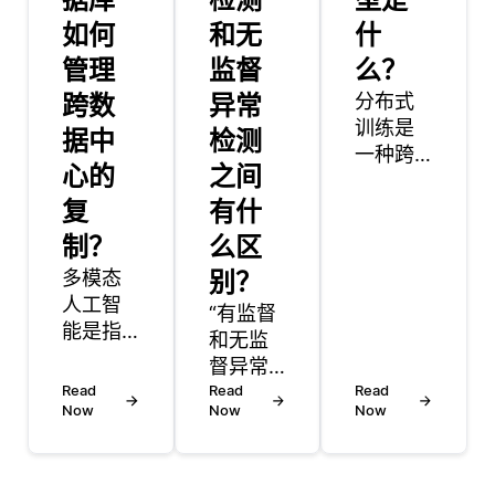
如何
和无
什
管理
监督
么？
跨数
异常
分布式
训练是
据中
检测
一种跨
心的
之间
多个设
复
有什
备或机
器训练
制？
么区
神经网
多模态
别？
络的方
人工智
“有监督
法，以
能是指
和无监
加快学
能够处
督异常
习过程
理和理
Read
检测是
Read
并处理
Read
解多种
Now
Now
Now
识别数
大型数
数据输
据集中
据集。
入类型
异常数
不是在
的人工