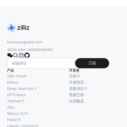
据点的
一台机
智能系
两种不
器上训
统，例
同方
练，而
如文
法，各
是在多
本、图
自具有
个处理
像、音
独特的
器之间
频和视
方法论
分配工
business@zilliz.com
频。这
和应用
作，每
4000-zilliz（4000945549）
些系统
背景。
个处理
并不局
在有监
器处理
订阅
限于某
督异常
模型或
产品
开发者
一种特
检测
数据的
Zilliz Cloud
文档
定格
中，模
一部
Milvus
开源项目
式，而
Deep Searcher
性能测试
型在标
分。 像
是整合
GPTCache
数据迁移
注数据
数据并
来自不
Towhee
应用集成
集上进
行性 (其
同来源
Attu
行训
中不同
Milvus CLI
的信
练，其
的机器
Feder
息，以
中正常
处理不
Claude Context