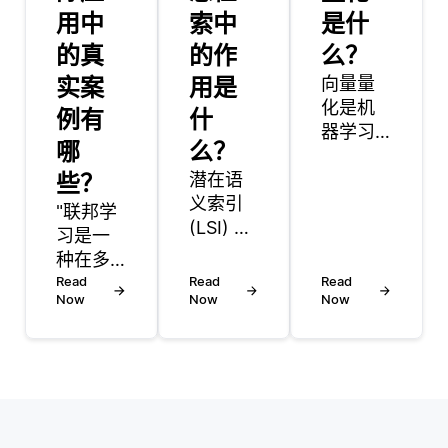
用中
索中
是什
的真
的作
么？
实案
用是
向量量
化是机
例有
什
器学习
哪
么？
领域的
些？
潜在语
一种技
义索引
术，特
"联邦学
(LSI) 是
别是在
习是一
一种用
嵌入的
种在多
于信息
上下文
个设备
Read
Read
Read
检索
中，嵌
Now
Now
Now
或服务
(IR) 的
入是数
器上训
技术，
据在连
练机器
用于发
续向量
学习模
现单词
空间中
型的方
和文档
的稠密
法，同
之间的
表示。