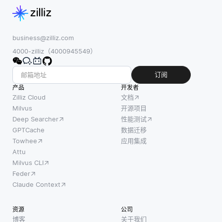
时保持
隐藏关
向量量
数据的
系。LSI
化的主
去中心
使用奇
要目标
化。这
business@zilliz.com
异值分
是通过
种方法
4000-zilliz（4000945549）
解
将数据
确保敏
(SVD)
点映射
感数据
订阅
来减少
到一组
保留在
产品
开发者
术语文
有限的
用户设
Zilliz Cloud
文档
档矩阵
代表性
备上，
Milvus
开源项目
的维
向量，
Deep Searcher
性能测试
从而增
数，识
称为码
GPTCache
数据迁移
强了隐
别数据
字或质
Towhee
应用集成
私和安
中的模
心，来
Attu
全性。
Milvus CLI
式和潜
压缩和
联邦学
Feder
在语义
优化数
习最显
Claude Context
结构。
据点的
著的现
在传统
表示。
实世界
资源
公司
的术语-
这是通
应用之
博客
关于我们