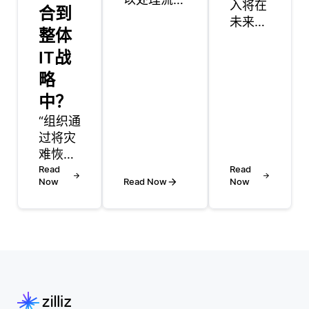
入将在
合到
据，但需要
未来十
整体
特定的设置
年对人
和工具来有
IT战
工智能
效地实现这
和机器
略
一点。流数
学习产
中？
据指的是持
生重大
续生成的信
“组织通
影响，
息，例如传
过将灾
主要是
感器数据、
难恢复
通过实
网站的点击
（DR）
Read
现更高
Read
流数据或金
Now
Read Now
Now
计划与
效和准
融交易数据
整体IT
确的数
源。与静态
战略相
据表
数据集不
结合来
示。随
同，流数据
整合DR
着AI模
由于其动态
计划，
型变得
特性带来了
确保恢
越来越
独特的挑
复目标
复杂，