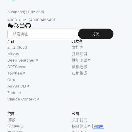
战。通常为
与业务
嵌入将
批处理设计
目标保
继续促
business@zilliz.com
的AutoML
持一
进跨各
4000-zilliz（4000945549）
致，将
个领域
DR纳入
的高维
订阅
定期风
数据的
产品
开发者
险评
处理，
Zilliz Cloud
文档
估，并
包括自
Milvus
开源项目
Deep Searcher
性能测试
确保所
然语言
GPTCache
数据迁移
有利益
处理，
Towhee
应用集成
相关者
计算机
Attu
之间的
视觉和
Milvus CLI
清晰沟
机器人
Feder
通。首
技术。
Claude Context
先，组
最重要
织需要
的趋势
资源
公司
了解其
之一将
博客
关于我们
IT系统
是多模
学习中心
招贤纳士
热招中
如何影
态嵌入