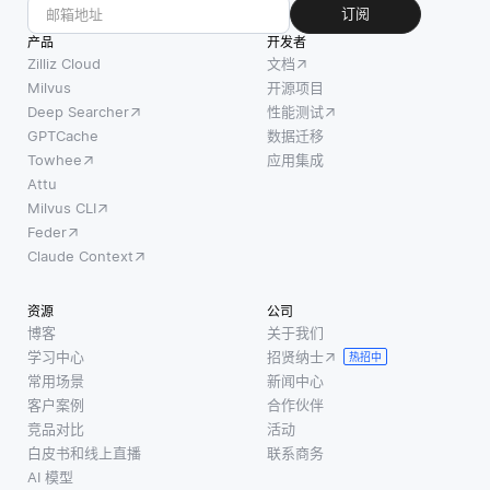
或GPT
DR纳入
订阅
可以用于
这样的
定期风
产品
开发者
允许用户
模型会
险评
Zilliz Cloud
文档
上传图像
生成上
估，并
Milvus
开源项目
或图表并
下文嵌
Deep Searcher
性能测试
确保所
提问相关
入，其
GPTCache
数据迁移
有利益
内容的应
中单词
Towhee
应用集成
相关者
用，从而
的含义
Attu
之间的
生
Milvus CLI
会受到
清晰沟
Feder
句子中
通。首
Claude Context
周围单
先，组
词的影
织需要
资源
公司
响，从
了解其
博客
关于我们
IT系统
学习中心
招贤纳士
热招中
如何影
常用场景
新闻中心
响业务
客户案例
合作伙伴
运营。
竞品对比
活动
白皮书和线上直播
联系商务
通过识
AI 模型
别哪些