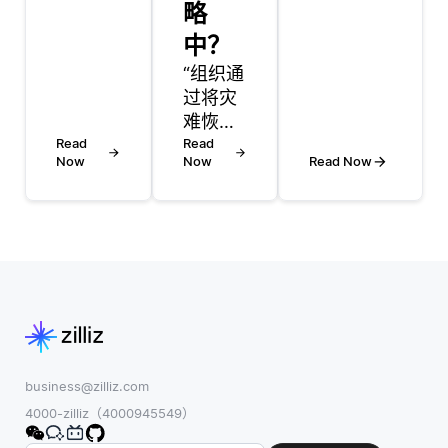
略
术中越来
数据。
越被利
例如，
中？
用，以通
在NLP
“组织通
过多模态
中，具
过将灾
交互增强
有多种
难恢复
学习体
含义的
Read
（DR）
Read
验。这些
单词
Now
Now
Read Now
计划与
模型将视
(如 “银
整体IT
觉信息与
行”，意
战略相
文本结
思是金
结合来
合，创造
融机构
整合DR
了一种更
或河边)
计划，
具互动性
由上下
确保恢
和吸引力
文相关
复目标
的方式，
的嵌入
与业务
使学生能
表示。
目标保
business@zilliz.com
够吸收知
像
持一
4000-zilliz（4000945549）
识。例
BERT
致，将
如，VLMs