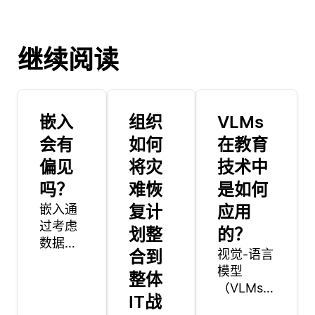
继续阅读
嵌入
组织
VLMs
会有
如何
在教育
偏见
将灾
技术中
吗？
难恢
是如何
嵌入通
复计
应用
过考虑
划整
的？
数据出
合到
视觉-语言
现的上
模型
下文来
整体
（VLMs）
处理不
IT战
在教育技
明确的