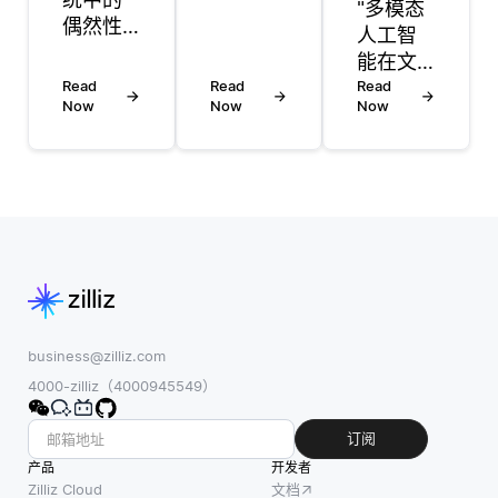
中源代
"多模态
偶然性
码可以
人工智
是指这
免费供
能在文
些系统
Read
任何人
Read
本生成
Read
向用户
Now
Now
Now
使用、
图像中
提供意
修改和
结合了
外但有
分发。
文本和
用的建
这些项
视觉数
议的能
目鼓励
据的理
力。虽
协作开
解，以
然传统
发，允
根据书
的推荐
许来自
面描述
算法通
世界各
创建图
常根据
地的开
像。这
business@zilliz.com
过去的
发者共
个过程
4000-zilliz（4000945549）
行为或
同努力
涉及在
明确的
改进软
包含文
订阅
评级来
件。流
本和相
产品
开发者
优先匹
行的开
应图像
Zilliz Cloud
文档