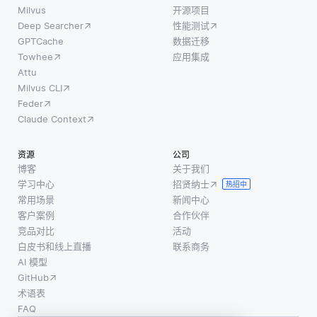
配用户
源项目
对的大
Milvus
开源项目
偏好，
Deep Searcher
性能测试
通常提
型数据
但偶然
GPTCache
数据迁移
供开发
集上训
的推荐
Towhee
应用集成
者可以
练神经
旨在向
Attu
集成到
网络。
Milvus CLI
用户介
自己应
人工智
Feder
绍他们
用程序
能学习
Claude Context
可能没
中的有
这两种
有发现
价值的
模态之
资源
公司
的新项
工具、
间的关
博客
关于我们
目。这
库或框
系，使
学习中心
招贤纳士
热招中
种惊喜
架。著
其能够
常用场景
新闻中心
元素可
名的例
生成与
客户案例
合作伙伴
以增强
子包括
特定文
竞品对比
活动
用户体
白皮书和线上直播
联系商务
Linux、
本提示
验，因
AI 模型
Apac
相一致
为它导
GitHub
的视觉
致发现
术语表
表现。
FAQ
不仅相
模型处