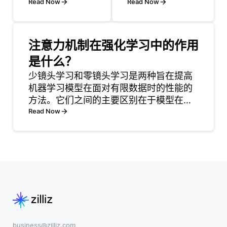
和解释视觉数据
Read Now
发、测试和发布
Read Now
的系统。该过程
流程的环境，支
从数据收集和预
持持续集成和持
处理开始，开发
续部署
注意力机制在强化学习中的作用
人员在其中收集
（CI/CD）。
是什么？
和标记数据集以
PaaS 环境配备了
进行训练。例
少镜头学习和零镜头学习是两种旨在提高
内置工具和服
如，准备有缺陷
机器学习模型在面对有限数据时的性能的
务，帮助自动化
和无缺陷产品的
方法。它们之间的主要区别在于模型在进
许多与 CI/CD 相
注释图像以训练
行预测之前对特定任务或类的经验量。在
Read Now
关的任务，比如
用于质量控制的
少镜头学习中，模型是在需要识别的每个
代码集成、测试
CV模型。正确管
类别的少量示例 (或 “镜头”) 上训练的。例
和部署。这使得
理的数据可确保
如，如果一个模
开发人员可以更
模型有效学习并
专注于编写
在
business@zilliz.com