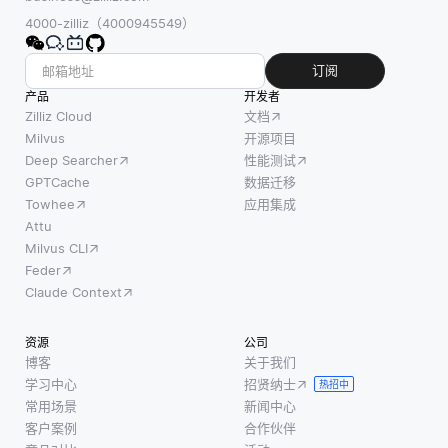
4000-zilliz（4000945549）
订阅
产品
开发者
Zilliz Cloud
文档
Milvus
开源项目
Deep Searcher
性能测试
GPTCache
数据迁移
Towhee
应用集成
Attu
Milvus CLI
Feder
Claude Context
资源
公司
博客
关于我们
学习中心
招贤纳士
热招中
常用场景
新闻中心
客户案例
合作伙伴