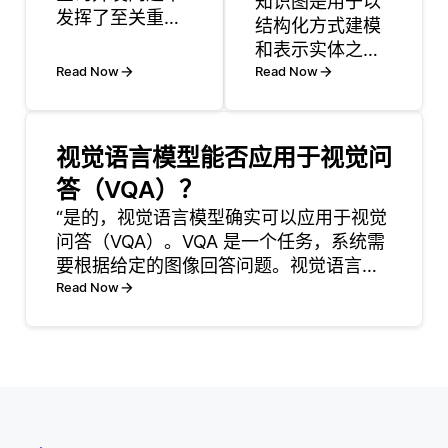
知识图是用于以
发挥了至关重要
结构化方式建模
的作用，通过提
和表示实体之间
供对系统性能和
Read Now
关系的强大工
Read Now
用户活动的可视
具。它们将数据
化。当多个查询
存储在节点和边
同时执行时，它
缘中，其中节点
视觉语言模型能否应用于视觉问
们可能会争夺
表示实体 (如
CPU、内存和
答（VQA）？
人、地点或概
I/O 等资源，从
“是的，视觉语言模型确实可以应用于视觉
念)，边缘表示它
而导致性能瓶颈
问答（VQA）。VQA 是一个任务，系统需
们之间的关系。
或服务下降。可
要根据给定的图像回答问题。视觉语言模
这种结构可以快
观察性工具帮助
型结合了视觉信息和文本数据，使得它们
Read Now
速有效地检索复
开发人员实时监
能够有效地解释和处理这两种类型的信
杂信息。开发人
控这些方面，使
息。通过理解图像及其相关语言，这些模
员可以在各种应
他们能够识
型能够生成与图像内
用程序中使用知
识图，例如增强
搜索