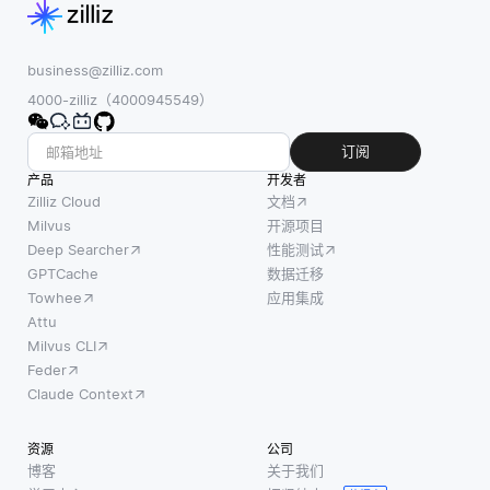
business@zilliz.com
4000-zilliz（4000945549）
订阅
产品
开发者
Zilliz Cloud
文档
Milvus
开源项目
Deep Searcher
性能测试
GPTCache
数据迁移
Towhee
应用集成
Attu
Milvus CLI
Feder
Claude Context
资源
公司
博客
关于我们