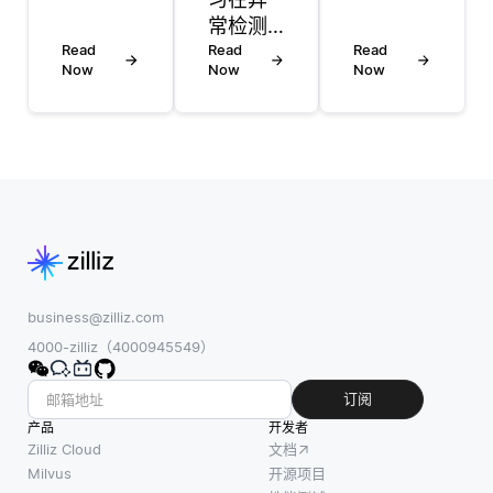
据管理
管理功
常检测
政策和
能发
Read
中扮演
Read
Read
实践，
布，这
Now
Now
Now
着重要
提高了
个流程
角色，
运营效
通常包
通过利
率，贯
括几个
用复杂
穿数据
关键步
的神经
生命周
骤：规
网络架
期。这
划、开
构来识
种结构
发、测
别数据
化的方
试和部
中的异
法确保
署。最
常模
business@zilliz.com
组织内
初，产
式。与
4000-zilliz（4000945549）
每个人
品团队
传统方
都理解
根据用
法通常
订阅
在处理
户反
依赖统
产品
数据时
开发者
馈、竞
计阈值
Zilliz Cloud
文档
的角色
争分析
不同，
Milvus
开源项目
和责
或内部