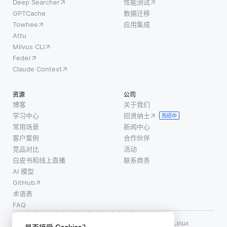
Deep Searcher
性能测试
深度学
任。例
策略确
GPTCache
数据迁移
习算法
如，如
定需要
Towhee
应用集成
可以直
果开发
添加的
Attu
接从原
人员知
功能。
Milvus CLI
始数据
道数据
这个规
Feder
中学
录入和
划阶段
Claude Context
习，而
管理的
通常包
无需大
具体标
括设定
资源
公司
量预处
准，他
具体目
博客
关于我们
理。这
学习中心
招贤纳士
们可以
标、确
热招中
一能力
常用场景
新闻中心
减少错
定时间
使它们
客户案例
合作伙伴
误和不
表，并
能够识
竞品对比
活动
一致。
将任务
白皮书和线上直播
联系商务
别出微
这降低
分配给
AI 模型
妙的偏
了后期
开发团
GitHub
差，这
需要额
队。通
术语表
些偏差
外进行
过将
FAQ
可能表
数
使用条款
·
个人信息保护政策
·
数据安全政策
明存在
LF AI、LF AI & Data、Milvus，以及相关的开源项目名称为 Linux