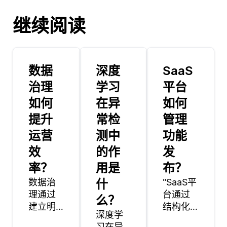
继续阅读
数据
深度
SaaS
治理
学习
平台
如何
在异
如何
提升
常检
管理
运营
测中
功能
效
的作
发
率？
用是
布？
数据治
什
"SaaS平
理通过
台通过
么？
建立明
结构化
深度学
确的数
的流程
习在异