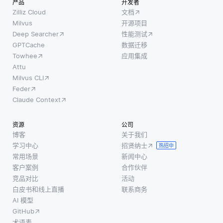
产品
开发者
至像像
灾害）
可解释
Zilliz Cloud
文档
素坐标
后，恢
性的具
Milvus
开源项目
的空间
Deep Searcher
性能测试
复IT系
体要
信息。
GPTCache
数据迁移
统和操
求。例
为了应
Towhee
应用集成
作所需
如，如
用
Attu
的流程
果模型
KNN，
Milvus CLI
和技
用于医
准备标
Feder
术。相
疗保
记像素
Claude Context
比之
健，理
的数据
下，业
解预测
集，其
资源
公司
务连续
背后的
中每个
博客
关于我们
性则采
推理对
学习中心
招贤纳士
像素的
热招中
用更广
患者安
常用场景
新闻中心
特征和
泛的方
全至关
客户案例
合作伙伴
类 (段)
法，确
重要。
竞品对比
活动
是已知
白皮书和线上直播
联系商务
保整个
因此，
的。在
AI 模型
组织在
选择能
分割过
GitHub
各种干
够让你
程
术语表