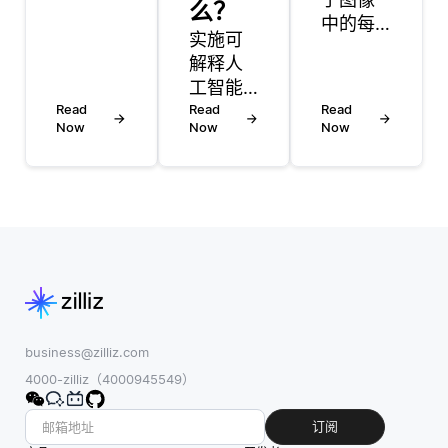
么？
性是组
中的每
织风险
实施可
个像素
管理计
解释人
的特征
划的两
工智能
值对其
个重要
Read
（XAI）
Read
Read
进行分
Now
Now
Now
组成部
涉及多
类，K最
分，但
个关键
近邻
它们的
最佳实
(KNN)
目的不
践，旨
算法可
同。灾
在确保
以用于
难恢复
模型透
图像分
专注于
明、易
割。特
在发生
懂并具
征可以
干扰事
备问责
包括像
件（如
性。首
business@zilliz.com
素强
硬件故
先，根
4000-zilliz（4000945549）
度、颜
障、网
据应用
色、纹
络攻击
的上下
订阅
理或甚
或自然
文确定