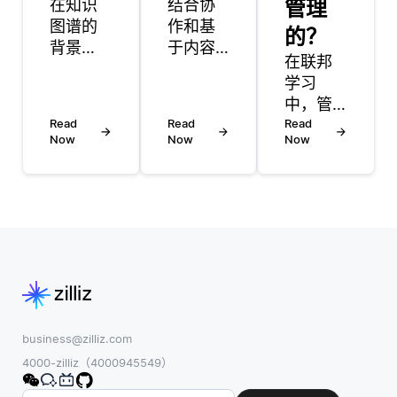
在知识
结合协
管理
图谱的
作和基
的？
背景
于内容
在联邦
下，语
的过滤
学习
义Web
提供了
中，管
的目的
增强推
Read
Read
理学习
Read
是增强
荐系统
Now
Now
Now
率对于
数据在
的准确
在分布
internet
性和效
式设备
上的互
率的几
上有效
连和理
个好
地训练
解方
处。协
机器学
式。通
同过滤
习模型
过使用
依赖于
至关重
诸如
用户交
要。学
RDF (资
互和行
习率决
business@zilliz.com
源描述
为，例
定了模
4000-zilliz（4000945549）
框架)，
如评级
型的权
OWL
和购买