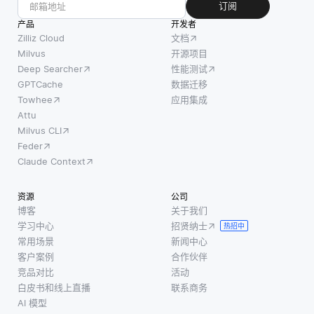
重在每
订阅
(Web本
历史，
个训练
产品
体语言)
以基于
开发者
步骤中
Zilliz Cloud
文档
和
类似用
根据损
Milvus
开源项目
SPARQL
户的偏
Deep Searcher
性能测试
失梯度
(数据库
好来建
GPTCache
数据迁移
的调整
的查询
议项
Towhee
应用集成
幅度。
语言) 之
目。相
Attu
在联邦
类的标
比之
Milvus CLI
设置
准和技
下，基
Feder
中，不
术，语
于内容
Claude Context
同设备
义Web
的过滤
可能拥
允许跨
侧重于
资源
公司
有不同
不同的
项目本
博客
关于我们
的数据
学习中心
招贤纳士
应用程
身的属
热招中
分布和
常用场景
新闻中心
序和域
性，使
计算能
客户案例
合作伙伴
用文本
力，这
竞品对比
活动
描述、
白皮书和线上直播
联系商务
使得根
流派或
AI 模型
据具体
产品规