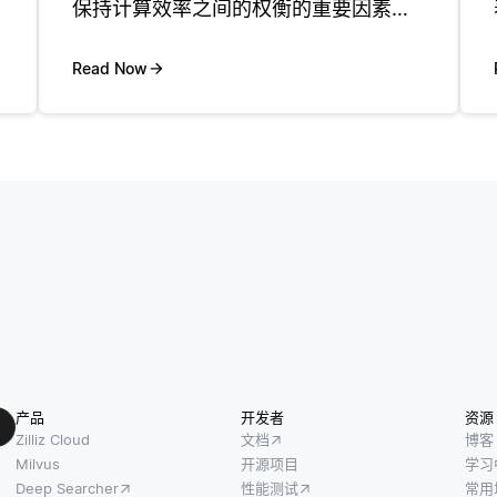
保持计算效率之间的权衡的重要因素。
更高维的嵌入可以捕获数据中更详细的
关系，但它们也需要更多的内存和计算
Read Now
能力。 通常，基于实验来选择维度。对
于文本嵌入，通常使用100和
产品
开发者
资源
Zilliz Cloud
文档
博客
Milvus
开源项目
学习
Deep Searcher
性能测试
常用