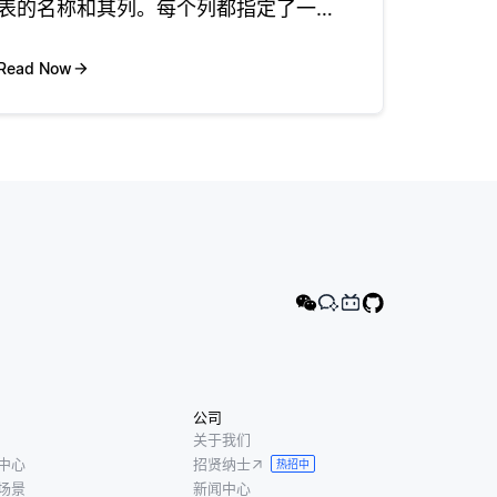
表的名称和其列。每个列都指定了一个
名称和数据类型，数据类型指示该列可
以存储何种类型的数据，例如整数、文
Read Now
本或日期。该命令的基本语法包括表
名，后面跟着在括号中定义的列列
公司
关于我们
中心
招贤纳士
热招中
场景
新闻中心