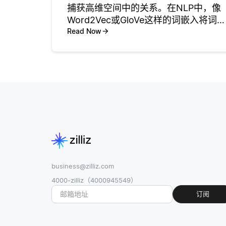
捕获高维空间中的关系。在NLP中，像
Word2Vec或GloVe这样的词嵌入将词表
示为向量，编码语义和句法信息。例
Read Now
如，“king” 和 “queen” 具有相似的嵌
入，并且具有性别差异。 通过优化任务
来训
business@zilliz.com
4000-zilliz（4000945549）
订阅