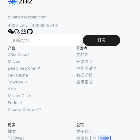
business@zilliz.com
4000-zilliz（4000945549）
订阅
产品
开发者
Zilliz Cloud
文档
Milvus
开源项目
Deep Searcher
性能测试
GPTCache
数据迁移
Towhee
应用集成
Attu
Milvus CLI
Feder
Claude Context
资源
公司
博客
关于我们
学习中心
招贤纳士
热招中