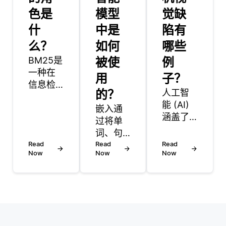
色是
模型
觉缺
什
中是
陷有
么？
如何
哪些
BM25是
被使
例
一种在
用
子？
信息检
的？
人工智
索中使
能 (AI)
用的排
嵌入通
涵盖了
序函
过将单
使机器
数，特
词、句
能够模
别是在
Read
子或文
Read
Read
仿人类
Now
Now
Now
全文搜
档表示
智能的
索系统
为高维
各种技
中，用
空间中
术。这
于评估
的向
些技术
文档与
量，在
旨在执
给定搜
文本相
行通常