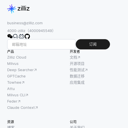
索查询
似性任
需要人
的相关
务中起
类认知
性。它
着至关
功能的
是概率
重要的
business@zilliz.com
任务，
模型家
作用。
4000-zilliz（4000945549）
例如学
族的一
嵌入的
习，推
部分，
关键优
订阅
理，解
这些模
势在
产品
开发者
决问
型估计
于，语
Zilliz Cloud
文档
题，感
文档与
义相似
Milvus
开源项目
知和语
Deep Searcher
性能测试
其包含
的文本
言理
GPTCache
数据迁移
的术语
被映射
解。以
Towhee
应用集成
及这些
到该空
下是一
Attu
术语的
间中的
Milvus CLI
些核心
频率之
附近
Feder
AI技术:
间的相
点，从
Claude Context
机器学
关性。
而使它
习 (ML):
基本
们易于
资源
公司
这是人
上，
比较。
博客
关于我们