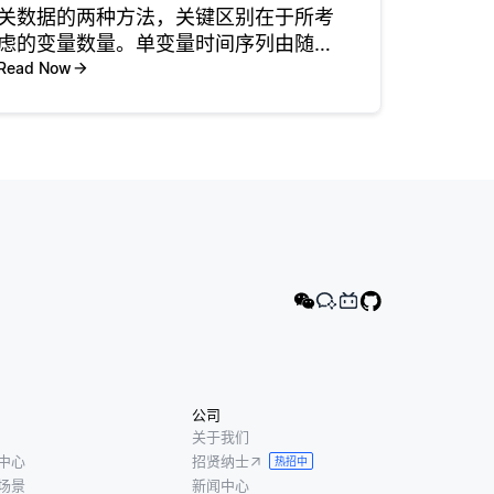
关数据的两种方法，关键区别在于所考
虑的变量数量。单变量时间序列由随时
间从单个变量收集的观测值组成。例
Read Now
如，如果您跟踪某个城市的每日温度，
则该数据表示单变量时间序列。该分析
仅关注一个变量在不同时间段内如何变
化，
公司
关于我们
中心
招贤纳士
热招中
场景
新闻中心