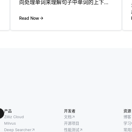
向处理单词来理解句子中单词的上下
文。与按顺序 (从左到右或从右到左) 读
取文本的传统语言模型不同，BERT同时
Read Now
考虑两个方向。这使它能够捕获细微差
别的关系和上下文。
产品
开发者
资源
Zilliz Cloud
文档
博客
Milvus
开源项目
学习
Deep Searcher
性能测试
常用