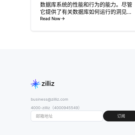
数据库系统的性能和行为的能力。尽管
它提供了有关数据库如何运行的洞见，
但开发人员和技术专业人员应该意识到
Read Now
存在显著的局限性。其中一个主要的局
限性是数据库环境本身的复杂性。数据
库可能是更大系统的一部分，具有各种
相
business@zilliz.com
4000-zilliz（4000945549）
订阅