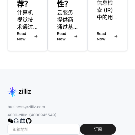
荐？
性？
信息检
索 (IR)
计算机
云服务
中的用
视觉技
提供商
户满意
术通过
通过基
度通常
提高各
Read
础设施
Read
Read
使用各
Now
Now
Now
种流程
冗余、
种方法
的效率
地理分
来衡
和准确
布和自
量，这
性，正
动化管
些方法
在改变
理系统
评估系
制造
的结合
统如何
业。计
来确保
满足用
算机视
高可用
户的需
觉在制
性。这
求和期
造业中
意味着
business@zilliz.com
望。一
的主要
他们构
4000-zilliz（4000945549）
种常见
应用之
建多个
的方法
一是质
备份和
订阅
是通过