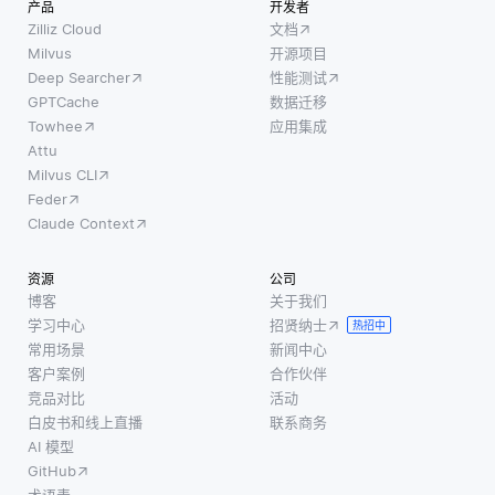
量控
支持
产品
开发者
用户调
制。计
层，以
Zilliz Cloud
文档
查，其
算机视
降低停
Milvus
开源项目
中用户
Deep Searcher
性能测试
觉系统
机风
提供关
GPTCache
数据迁移
用于检
险。例
于他们
Towhee
应用集成
查产品
如，如
的体验
Attu
的缺
果由于
Milvus CLI
的反
陷，确
硬件故
Feder
馈。这
保只有
障导致
Claude Context
些调查
符合要
某项服
通常包
求标准
务宕
资源
公司
括有关
的产品
机，工
博客
关于我们
检索到
才能进
作负载
学习中心
招贤纳士
热招中
的信息
入市
可以自
常用场景
新闻中心
的相关
场。这
动转移
客户案例
合作伙伴
性，查
种自动
到仍在
竞品对比
活动
找他们
白皮书和线上直播
联系商务
化检查
运行的
要查找
AI 模型
过程比
其他服
的内容
GitHub
人工检
务器或