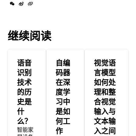
继续阅读
语音
自编
视觉语
识别
码器
言模型
技术
在深
如何处
的历
度学
理和整
史是
习中
合视觉
什
是如
输入与
么？
何工
文本输
智能家
作
入之间