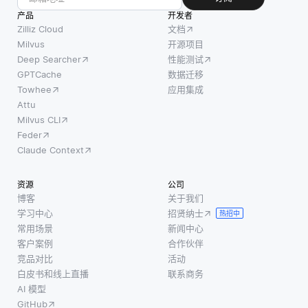
部分组
换为数
模型使用
产品
开发者
成：编
字信
卷积神经
Zilliz Cloud
文档
码器和
号。然
网络
Milvus
开源项目
解码
后将该
（CNN）
Deep Searcher
性能测试
器。编
信号发
进行视觉
GPTCache
数据迁移
码器将
送到处
处理，结
Towhee
应用集成
输入数
Attu
理单元-
合自然语
据压缩
Milvus CLI
在设备
言处理技
为较低
Feder
上本地
术，如转
维度的
Claude Context
或基于
换器，来
表示，
云的服
分析和生
称为潜
资源
公司
务器。
成文本。
博客
关于我们
在空间
处理单
这种整合
学习中心
招贤纳士
热招中
或瓶
元分析
通常通过
常用场景
新闻中心
颈，而
音频数
将视
客户案例
合作伙伴
解码器
据以识
竞品对比
活动
则尝试
别语音
白皮书和线上直播
联系商务
从这种
模式并
AI 模型
压缩的
区分各
GitHub