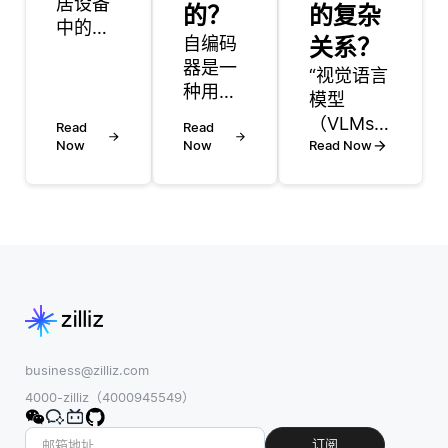
居设备
的？
的复杂
中的语
自编码
关系？
音识别
器是一
主要涉
“视觉语言
种用于
及三个
模型
无监督
主要过
（VLMs）
Read
Read
学习的
程: 音频
Now
Now
通过利用
Read Now
神经网
捕获，
能够同时
络，主
处理和
理解这两
要旨在
输出解
种数据类
学习数
释。当
型的深度
据的高
用户说
学习架
效表
出命令
构，处理
示，通
时，设
和整合视
常用于
备的麦
觉和文本
降维或
克风会
输入之间
business@zilliz.com
降噪。
捕获声
的复杂关
4000-zilliz（4000945549）
它由两
波，并
系。通
个主要
将其转
常，这些
订阅