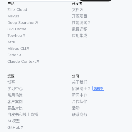
作为一个字
能够管
产品
开发者
体及其
段直接存储
理来自
Zilliz Cloud
文档
关系的
二进制数
世界不
Milvus
开源项目
网络，
Deep Searcher
性能测试
据。例如，
同地区
组织起
GPTCache
数据迁移
在
产生的
来以人
Towhee
应用集成
MongoDB
大量信
类可读
Attu
文档中，您
息。与
Milvus CLI
的格式
可以
依赖单
Feder
捕获知
一数据
Claude Context
识。通
中心相
过使用
比，分
资源
公司
图结
布式系
博客
关于我们
构，知
统将存
学习中心
招贤纳士
热招中
识图促
储和处
常用场景
新闻中心
进了不
理任务
客户案例
合作伙伴
同信息
分解为
竞品对比
活动
片段之
白皮书和线上直播
联系商务
可以在
间的关
AI 模型
各种服
系，使
GitHub
务器上