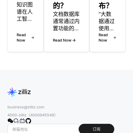
知识图
的？
布？
谱在人
文档数据库
“大数
工智能
通常通过内
据通过
和机器
置功能的组
使用分
学习中
Read
合来处理大
布式计
Read
发挥了
Now
Read Now
Now
规模的二进
算系统
重要作
制数据，这
处理全
用，它
些功能旨在
球数据
以机器
存储和管理
分布，
可以轻
二进制对
这使得
松解释
象。一个常
数据能
和利用
见的方法是
够在多
的方式
使用称为二
个位置
构建和
进制大对象
进行处
表示信
（BLOBs）
理和存
business@zilliz.com
息。它
的概念，数
储。这
4000-zilliz（4000945549）
们本质
据库可以在
种方法
上是概
文档结构中
使组织
订阅
念，实