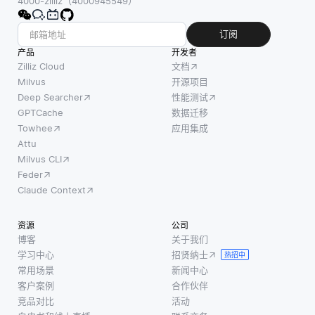
4000-zilliz（4000945549）
有效地管
可见
锁定于
理预算，
性。这
单一供
订阅
而无需在
些工具
应商的
产品
开发者
软件许可
监控多
情况
Zilliz Cloud
文档
证或硬件
种指
下，享
Milvus
开源项目
上进行重
Deep Searcher
性能测试
标，例
受各种
大前期投
GPTCache
数据迁移
如查询
服务和
资。这种
Towhee
应用集成
性能、
能力。
订阅模式
Attu
连接数
本质
Milvus CLI
使企
量和资
上，云
Feder
源消
联邦允
Claude Context
耗，使
许不同
开发人
云基础
资源
公司
员能够
设施之
博客
关于我们
了解负
间的互
学习中心
招贤纳士
热招中
载在数
操作
常用场景
新闻中心
据库实
性，促
客户案例
合作伙伴
例之间
进更好
竞品对比
活动