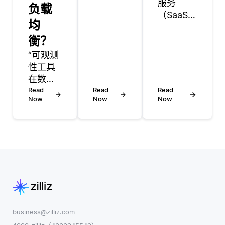
服务
负载
多个云
（SaaS）
服务或
均
为小型企
环境以
衡？
业提供了
创建统
几个关键
“可观测
一系统
优势，使
性工具
的做
其成为技
在数据
法。这
术娴熟的
库负载
Read
种方法
Read
Read
开发人员
Now
Now
Now
均衡管
使组织
和技术专
理中发
能够利
业人士的
挥着至
用来自
一个吸引
关重要
不同云
选择。首
的作
供应商
先，SaaS
用，它
或平台
通常采用
们提供
的资
订阅模
了对数
源，从
式，这意
据库资
而使它
味着小型
源使用
们能够
business@zilliz.com
企业可以
情况的
在不被